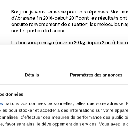
Bonjour, je vous remercie pour vos réponses. Mon ma
d'Abraxane fin 2016-debut 2017dont les résultats ont
ensuite renversement de situation; les molécules n'a
sont repartis à la hausse.
Il a beaucoup maigri (environ 20 kg depuis 2 ans). Par
quelques mois.
En complément alimentaire, mis à part des complémen
avons également lu des publications sur les actions p
les tocotriénols dont il prend actuellement 2 gélules 
Détails
Paramètres des annonces
Nous avons de nouveau rendez vous à l'institut Béra
Par ailleurs, nous avons également consulté à plusie
de l'Hôpital Baujon à Paris; le but était d'envisager à 
vos données
malheureusement impossible compte tenu de la locali
es
traitons vos données personnelles, telles que votre adresse IP,
Néanmoins, en plus de la piste essais cliniques, je ch
es pour stocker et accéder à des informations sur votre appareil
nouveaux protocoles non encore homologués en Franc
sonnalisés, d'effectuer des mesures de performance des publicité
européens ou ailleurs qui pourraient peut-être apport
e, favorisant ainsi le développement de services. Vous avez le ch
Merci