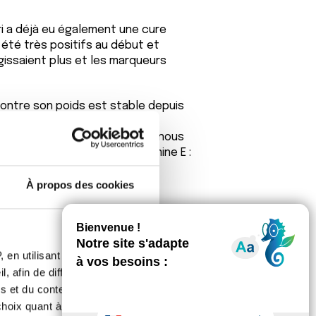
ri a déjà eu également une cure
 été très positifs au début et
gissaient plus et les marqueurs
 contre son poids est stable depuis
ts protéinés type Clinutren, nous
ositives d'une forme de vitamine E :
par jour.
À propos des cookies
rd de Lyon en décembre.
urs reprises le professeur Sauvanet
l'époque une opération qui s'avère
sation de la tumeur.
 en utilisant des
erche également à savoir si d'autres
, afin de diffuser des
e le seraient dans d'autres pays
s et du contenu, ainsi que de
er une piste.
oix quant à l'utilisation de