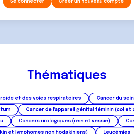
Se connecter
Créer un nouveau compte
Thématiques
roïde et des voies respiratoires
Cancer du sein
ctum
Cancer de l'appareil génital féminin (col et 
au
Cancers urologiques (rein et vessie)
Can
kin et lymphomes non hodgkiniens)
Leucémies