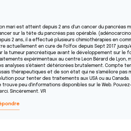
on mari est atteint depuis 2 ans d'un cancer du pancréas m
ancer sur la tête du pancréas pas opérable. (adénocarcin
epuis 2 ans, il a effectué plusieurs chimiothérapies en comm
tre actuellement en cure de Folfox depuis Sept 2017 jusqu
ur la tumeur pancréatique avant le développement sur le fo
raitements expérimentaux au centre Leon Bérard de Lyon, m
es analyses s'étaient détériorées brutalement. Compte ten
ssais thérapeutiques et de son état qui ne s'améliore pas m
olution pour tenter des traitements aux USA ou au Canada.
e trouve peu d'informations disponibles sur le Web. Pouvez
erci. Sincèrement. VR
épondre