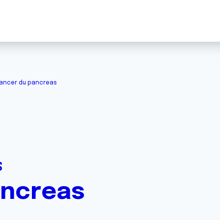
ancer du pancreas
S
ancreas