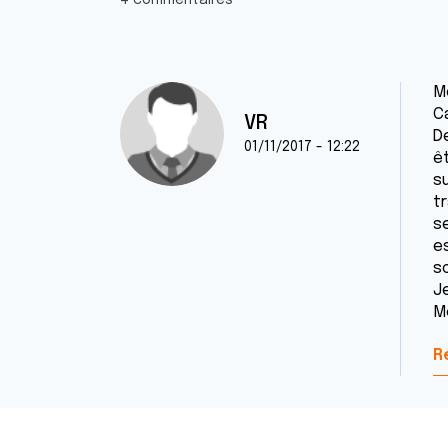
4 commentaires
M
C
VR
D
01/11/2017 - 12:22
ê
s
t
s
e
s
J
M
R