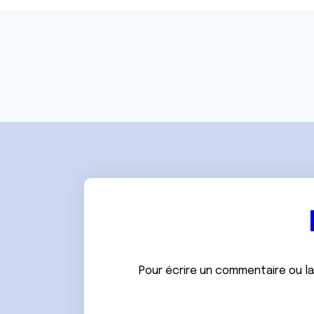
e
n
t
e
m
e
n
t
Pour écrire un commentaire ou l