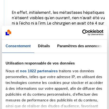
En effet, initialement, les métastases hépatiques
n’étaient visibles qu’en ouvrant, rien n’avait été vu
ni à l’écho ni à l’irm. Le chirurgien en avait ôté 4 sur
15. Il n’y avait pas eu de scan en raison d’une
grossesse.
Après 11 séances de folfirinox, le scanner montre
Consentement
Détails
Paramètres des annonces
une réduction de moitié de la tumeur
pancréatique (1,2cm actuellement) et le ca19-9 a
toujours été en diminution et est normalisé
Utilisation responsable de vos données
depuis 6 mois.
Nous et
nos 1022 partenaires
traitons vos données
personnelles, telles que votre adresse IP, en utilisant des
On ne voit en revanche aucune des 11
métastases au scan pas plus qu’au PET/CT WB
technologies comme les cookies pour stocker et accéder
avec contraste. Une IRM va encore être passé. Je
à des informations sur votre appareil, afin de diffuser des
ne vois pas du coup comment peut-on savoir où
publicités et du contenu personnalisés, d'effectuer des
en sont les métastases?
mesures de performance des publicités et du contenu,
ainsi que de réaliser des études d’audience, favorisant