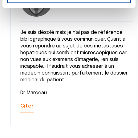
n
23/05/2025 - 08:24
t
Les cookies nous permettent de personnaliser le contenu
e
et les annonces, d'offrir des fonctionnalités relatives aux
m
médias sociaux et d'analyser notre trafic. Nous
e
partageons également des informations sur l'utilisation de
Je suis désolé mais je n'ai pas de référence
n
notre site avec nos partenaires de médias sociaux, de
bibliographique à vous communiquer. Quant à
t
publicité et d'analyse, qui peuvent combiner celles-ci
vous répondre au sujet de ces métastases
avec d'autres informations que vous leur avez fournies
hépatiques qui semblent microscopiques car
non vues aux examens d'imagerie, j'en suis
ou qu'ils ont collectées lors de votre utilisation de leurs
incapable, il faudrait vous adresser à un
services.
médecin connaissant parfaitement le dossier
médical du patient.
Dr Marceau
Citer