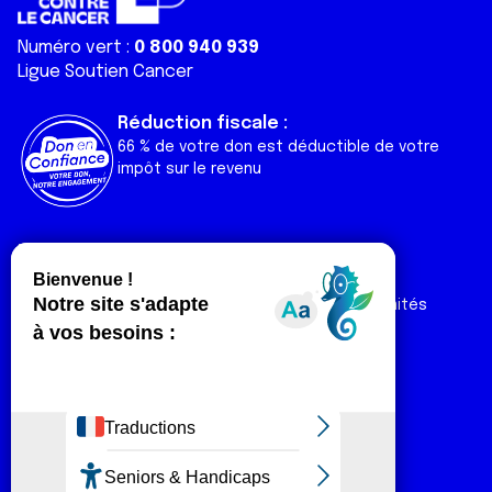
Numéro vert :
0 800 940 939
Ligue Soutien Cancer
Réduction fiscale :
66 % de votre don est déductible de votre
impôt sur le revenu
Liens utiles
Espaces
Nos actualités
Forum
Nos publications
Espace Ligue & comités
Contact
Espace chercheur
Devenir partenaire
Espace presse
Magazine Vivre
Intranet
Réseaux sociaux