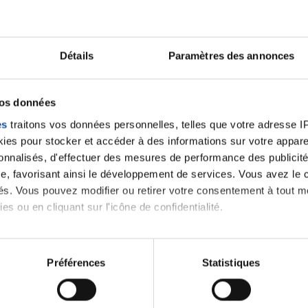
Cetait un deuxième avis Curie car ke voulais le meilleu
Citer
Détails
Paramètres des annonces
vos données
es
traitons vos données personnelles, telles que votre adresse IP,
es pour stocker et accéder à des informations sur votre appareil
sonnalisés, d'effectuer des mesures de performance des publicité
e, favorisant ainsi le développement de services. Vous avez le ch
ités. Vous pouvez modifier ou retirer votre consentement à tout 
es ou en cliquant sur l'icône de confidentialité.
imerions également :
tions sur votre localisation géographique qui peuvent être précis
Préférences
Statistiques
eil en l'analysant activement pour en relever les caractéristique