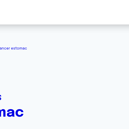
ancer estomac
S
mac