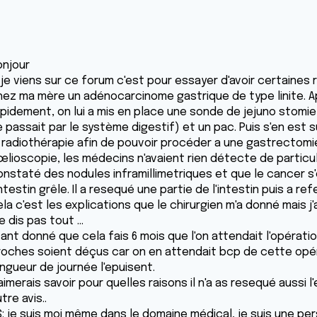
onjour
 je viens sur ce forum c'est pour essayer d'avoir certaines 
hez ma mère un adénocarcinome gastrique de type linite. A
apidement, on lui a mis en place une sonde de jejuno stomi
 passait par le système digestif) et un pac. Puis s'en est s
a radiothérapie afin de pouvoir procéder a une gastrectomie
lioscopie, les médecins n'avaient rien détecte de particulie
onstaté des nodules inframillimetriques et que le cancer s
intestin grêle. Il a resequé une partie de l'intestin puis a r
la c'est les explications que le chirurgien m'a donné mais j
 dis pas tout ...
tant donné que cela fais 6 mois que l'on attendait l'opérati
roches soient déçus car on en attendait bcp de cette opé
ongueur de journée l'epuisent.
aimerais savoir pour quelles raisons il n'a as resequé aussi
tre avis..
S: je suis moi même dans le domaine médical, je suis une per