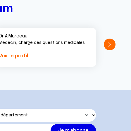
rum
Dr A.Marceau
Médecin, chargé des questions médicales
Voir le profil
Voir le pr