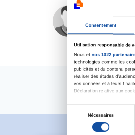
Ns
Consentement
14/04/2019 - 20:18
Utilisation responsable de 
Nous et
nos 1022 partenair
technologies comme les cooki
publicités et du contenu per
réaliser des études d’audienc
vos données et à leurs final
Déclaration relative aux cooki
Si vous le permettez, nous a
S
Collecter des informa
Nécessaires
é
Identifier votre appar
l
digitales).
e