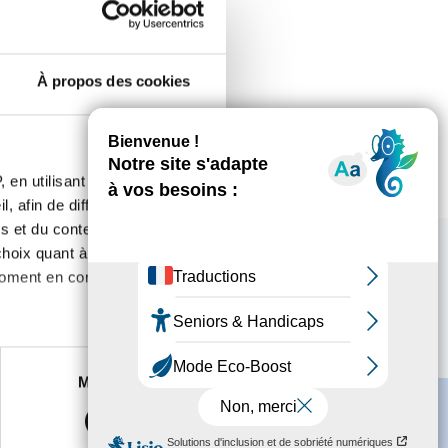
r
À propos des cookies
 en utilisant des
, afin de diffuser des
s et du contenu, ainsi que de
oix quant à l'utilisation de
moment en consultant la
es à plusieurs mètres près
Marketing
s spécifiques (empreintes