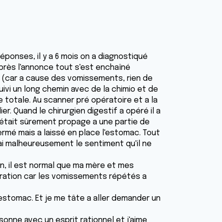
réponses, il y a 6 mois on a diagnostiqué
près l'annonce tout s'est enchaîné
e (car a cause des vomissements, rien de
uivi un long chemin avec de la chimio et de
 totale. Au scanner pré opératoire et a la
r. Quand le chirurgien digestif a opéré il a
'était sûrement propage a une partie de
efermé mais a laissé en place l'estomac. Tout
'ai malheureusement le sentiment qu'il ne
on, il est normal que ma mère et mes
ration car les vomissements répétés a
 l'estomac. Et je me tâte a aller demander un
sonne avec un esprit rationnel et j'aime