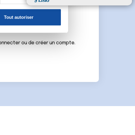
, reportez-vous à la
section «
claration sur les cookies.
Tout autoriser
e
nnalités relatives aux médias
on de notre site avec nos
 d'autres informations que
connecter ou de créer un compte.