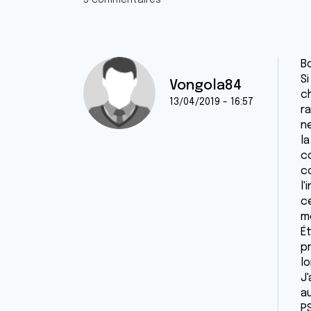
3 commentaires
B
Si
Vongola84
c
13/04/2019 - 16:57
r
ne
l
cœ
c
l'
ce
me
É
p
l
J'
au
P