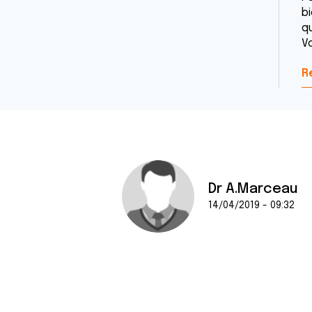
b
q
Vo
R
Dr A.Marceau
14/04/2019 - 09:32