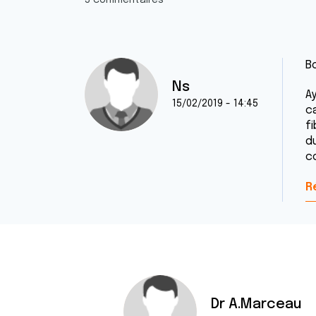
5 commentaires
B
Ns
A
15/02/2019 - 14:45
c
fi
d
c
R
Dr A.Marceau