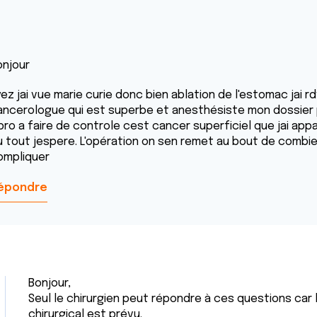
onjour
yez jai vue marie curie donc bien ablation de l'estomac jai 
ancerologue qui est superbe et anesthésiste mon dossier p
bro a faire de controle cest cancer superficiel que jai app
u tout jespere. L'opération on sen remet au bout de combi
ompliquer
épondre
Bonjour,
Seul le chirurgien peut répondre à ces questions car 
chirurgical est prévu.