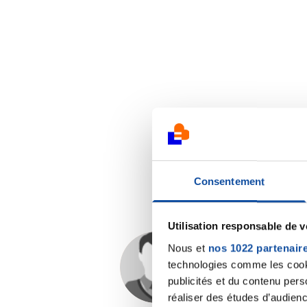
Consentement
Utilisation responsable de 
Nous et
nos 1022 partenair
Dr A.Marceau
technologies comme les cooki
18/02/2019 - 10:38
publicités et du contenu per
réaliser des études d’audienc