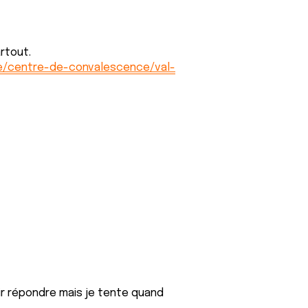
rtout.
re/centre-de-convalescence/val-
ir répondre mais je tente quand