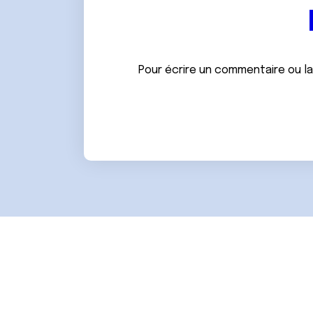
e
n
t
e
m
Pour écrire un commentaire ou l
e
n
t