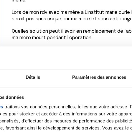
même.
Lors de mon rdv avec ma mère a L'institut marie curie
serait pas sans risque car ma mère et sous anticoagu
Quelles solution peut il avoir en remplacement de l'ab
ma mere meurt pendant l’opération.
cordialement
Citer
Détails
Paramètres des annonces
vos données
Bonjour,
es
traitons vos données personnelles, telles que votre adresse IP,
Une intervention chirurgicale n'est jamais sans risque
es pour stocker et accéder à des informations sur votre appareil
fonction de divers paramètres.
sonnalisés, d'effectuer des mesures de performance des publicité
Si ce cancer de l'estomac est opérable, il n'y a pas d'al
e, favorisant ainsi le développement de services. Vous avez le ch
Même si le risque est relativement élevé, l'interventio