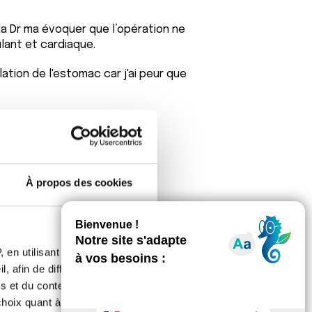
 la Dr ma évoquer que l’opération ne
lant et cardiaque.
lation de l'estomac car j'ai peur que
À propos des cookies
 en utilisant des
, le risque étant plus moins élevé en
, afin de diffuser des
s et du contenu, ainsi que de
ternative réelle à la chirurgie.
oix quant à l'utilisation de
n mérite d'être faite.