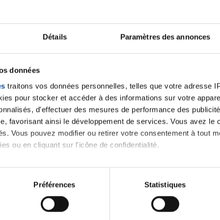
Merci beaucoup.
Citer
Détails
Paramètres des annonces
vos données
es
traitons vos données personnelles, telles que votre adresse IP,
es pour stocker et accéder à des informations sur votre appareil
sonnalisés, d'effectuer des mesures de performance des publicité
e, favorisant ainsi le développement de services. Vous avez le ch
ités. Vous pouvez modifier ou retirer votre consentement à tout 
es ou en cliquant sur l'icône de confidentialité.
imerions également :
tions sur votre localisation géographique qui peuvent être précis
Préférences
Statistiques
eil en l'analysant activement pour en relever les caractéristique
aitement de vos données personnelles et définir vos préférences