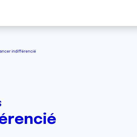
ancer indifférencié
S
férencié