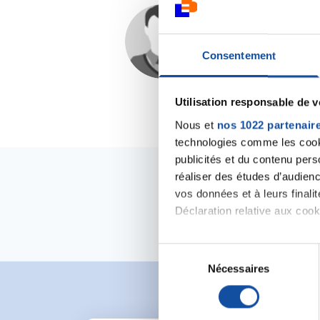
Mimilasouris
17/10/2018 - 10:30
Consentement
Utilisation responsable de 
Nous et
nos 1022 partenair
technologies comme les cooki
publicités et du contenu per
réaliser des études d’audienc
vos données et à leurs final
Déclaration relative aux cooki
Si vous le permettez, nous a
S
Collecter des informa
Nécessaires
é
Identifier votre appar
l
digitales).
e
Pour en savoir plus sur le tr