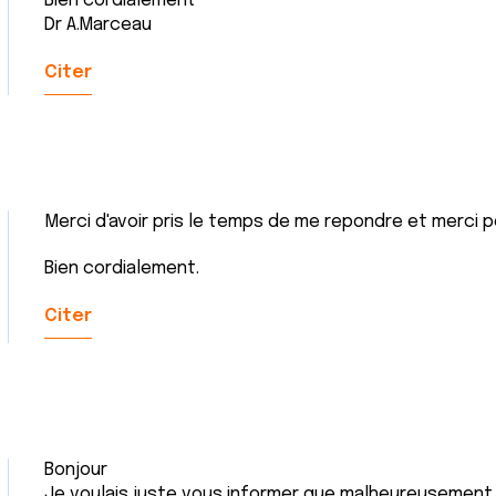
Bien cordialement
Dr A.Marceau
Citer
Merci d'avoir pris le temps de me repondre et merci p
Bien cordialement.
Citer
Bonjour
Je voulais juste vous informer que malheureusement