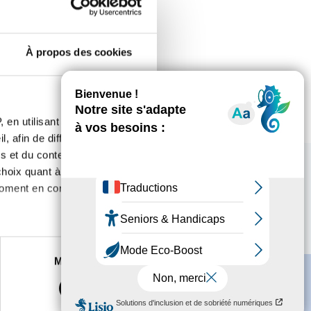
À propos des cookies
 en utilisant des
, afin de diffuser des
s et du contenu, ainsi que de
oix quant à l'utilisation de
moment en consultant la
es à plusieurs mètres près
Marketing
s spécifiques (empreintes
, reportez-vous à la
section «