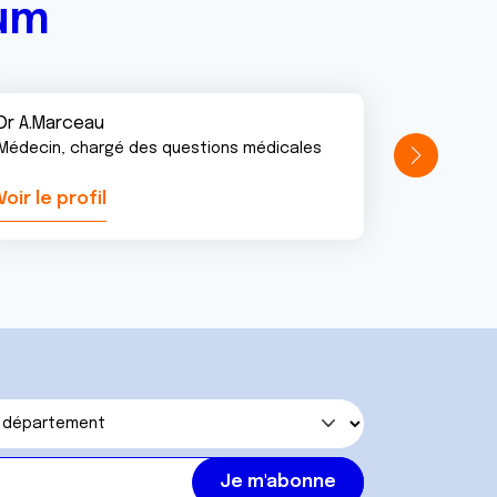
rum
Dr A.Marceau
Médecin, chargé des questions médicales
Voir le profil
Voir le pr