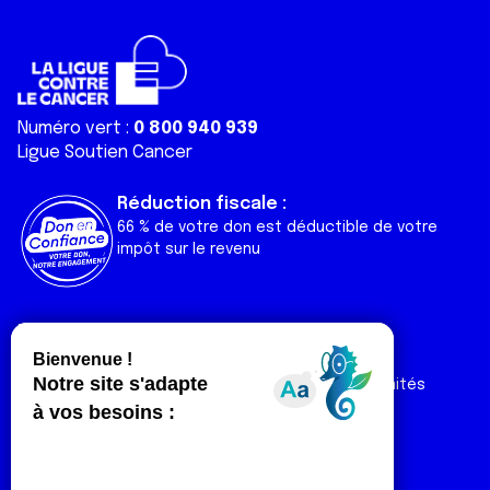
Numéro vert :
0 800 940 939
Ligue Soutien Cancer
Réduction fiscale :
66 % de votre don est déductible de votre
impôt sur le revenu
Liens utiles
Espaces
Nos actualités
Forum
Nos publications
Espace Ligue & comités
Contact
Espace chercheur
Devenir partenaire
Espace presse
Magazine Vivre
Intranet