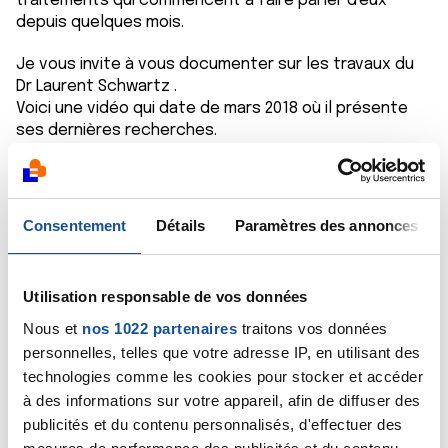
traitements qui commencent à faire parler d'eux
depuis quelques mois.
Je vous invite à vous documenter sur les travaux du
Dr Laurent Schwartz .
Voici une vidéo qui date de mars 2018 où il présente
ses dernières recherches.
Dans cette video il relate des cas de patients
souffrant de cancer très agressifs qui ont réussi à se
soigner grâce au dioxyde de chlore. C'est très sérieux.
Consentement
Détails
Paramètres des annonces
https://www.youtube.com/watch?v=p-
1TXRp4M7Q&t=1355s
Utilisation responsable de vos données
Un médecin allemand promeut également le dioxyde
de chlore depuis de nombreuses années et a eu lui
Nous et
nos 1022 partenaires
traitons vos données
aussi des résultats sur des malades condamnés
personnelles, telles que votre adresse IP, en utilisant des
(c'est en anglais). Il s'appelle Andreas Kalcker.
technologies comme les cookies pour stocker et accéder
à des informations sur votre appareil, afin de diffuser des
https://andreaskalcker.com/en/what-is-mms/
publicités et du contenu personnalisés, d'effectuer des