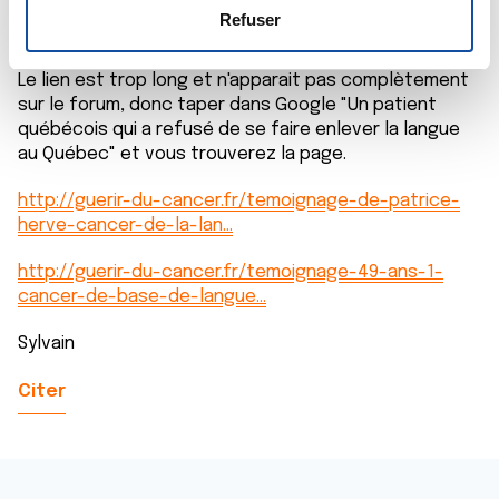
https://www.journaldemontreal.com/2016/04/10/un-
e
déclaration sur les cookies.
Refuser
patient-quebecois-qui-a…
n
t
Les cookies nous permettent de personnaliser le contenu
Le lien est trop long et n'apparait pas complètement
e
et les annonces, d'offrir des fonctionnalités relatives aux
sur le forum, donc taper dans Google "Un patient
m
médias sociaux et d'analyser notre trafic. Nous
québécois qui a refusé de se faire enlever la langue
e
partageons également des informations sur l'utilisation de
au Québec" et vous trouverez la page.
n
notre site avec nos partenaires de médias sociaux, de
http://guerir-du-cancer.fr/temoignage-de-patrice-
t
publicité et d'analyse, qui peuvent combiner celles-ci
herve-cancer-de-la-lan…
avec d'autres informations que vous leur avez fournies
ou qu'ils ont collectées lors de votre utilisation de leurs
http://guerir-du-cancer.fr/temoignage-49-ans-1-
services.
cancer-de-base-de-langue…
Sylvain
Citer