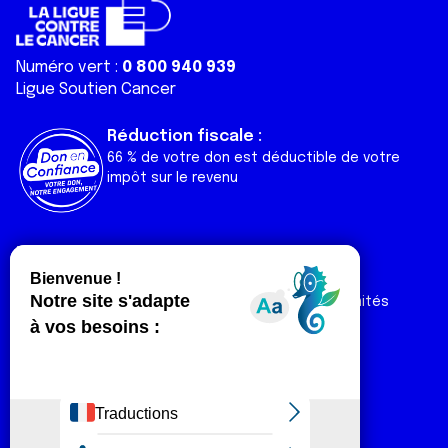
Numéro vert :
0 800 940 939
Ligue Soutien Cancer
Réduction fiscale :
66 % de votre don est déductible de votre
impôt sur le revenu
Liens utiles
Espaces
Nos actualités
Forum
Nos publications
Espace Ligue & comités
Contact
Espace chercheur
Devenir partenaire
Espace presse
Magazine Vivre
Intranet
Réseaux sociaux