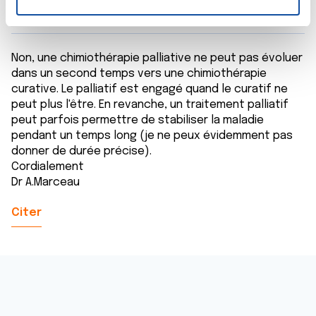
n
t
Les cookies nous permettent de personnaliser le contenu
e
et les annonces, d'offrir des fonctionnalités relatives aux
Non, une chimiothérapie palliative ne peut pas évoluer
m
médias sociaux et d'analyser notre trafic. Nous
dans un second temps vers une chimiothérapie
e
partageons également des informations sur l'utilisation de
curative. Le palliatif est engagé quand le curatif ne
n
notre site avec nos partenaires de médias sociaux, de
peut plus l'être. En revanche, un traitement palliatif
t
publicité et d'analyse, qui peuvent combiner celles-ci
peut parfois permettre de stabiliser la maladie
avec d'autres informations que vous leur avez fournies
pendant un temps long (je ne peux évidemment pas
ou qu'ils ont collectées lors de votre utilisation de leurs
donner de durée précise).
services.
Cordialement
Dr A.Marceau
Citer