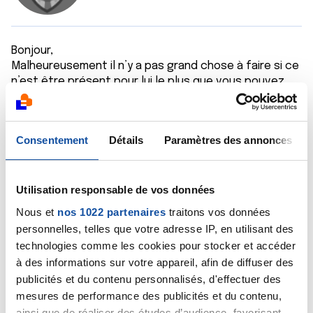
Bonjour,
Malheureusement il n’y a pas grand chose à faire si ce
n’est être présent pour lui le plus que vous pouvez.
Mon papa a été diagnostiqué pour un cancer de
l’œsophage le 28 juin 2019 il a eu de la chimiothérapie (
2 fois ) la tumeur a gagné du terrain très vite et il est
Consentement
Détails
Paramètres des annonces
décédé le 01/08/2018 à l’âge de 60ans. Chaque cancer
chaque tumeur est différente, vous ne pouvez
qu’espérer qu’il tienne le plus longtemps possible le
plus confortablement possible.
Utilisation responsable de vos données
Je vous souhaite beaucoup de courage pendant que
Nous et
nos 1022 partenaires
traitons vos données
vous l’entourer, profitez de ses instant pleinement.
personnelles, telles que votre adresse IP, en utilisant des
technologies comme les cookies pour stocker et accéder
Citer
à des informations sur votre appareil, afin de diffuser des
publicités et du contenu personnalisés, d'effectuer des
mesures de performance des publicités et du contenu,
ainsi que de réaliser des études d’audience, favorisant