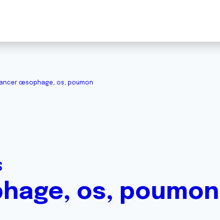
ancer œsophage, os, poumon
S
hage, os, poumon