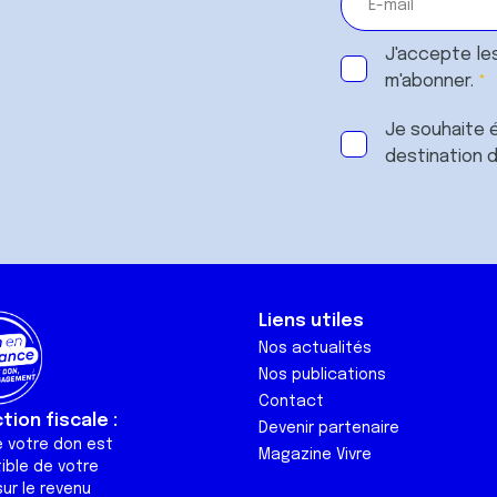
J'accepte le
m'abonner.
Je souhaite é
destination 
Liens utiles
Nos actualités
Nos publications
Contact
ion fiscale :
Devenir partenaire
e votre don est
Magazine Vivre
ible de votre
ur le revenu