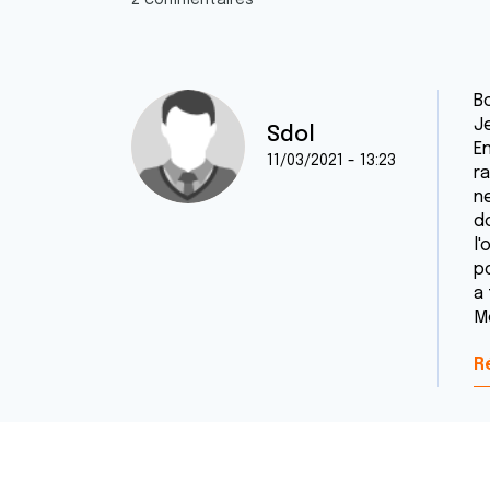
2 commentaires
B
J
Sdol
E
11/03/2021 - 13:23
r
n
d
l'
p
a 
M
R