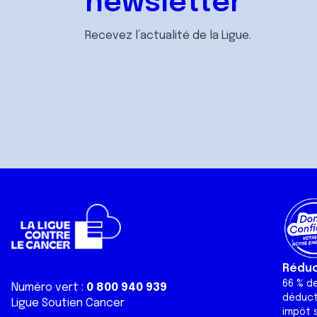
newsletter
Recevez l’actualité de la Ligue.
Réduct
66 % d
Numéro vert :
0 800 940 939
déduct
Ligue Soutien Cancer
impôt s