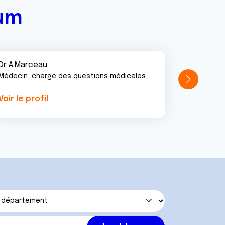
rum
Dr A.Marceau
Médecin, chargé des questions médicales
Voir le profil
Voir le pr