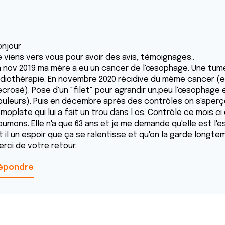
onjour
e viens vers vous pour avoir des avis, témoignages..
n nov 2019 ma mère a eu un cancer de l'œsophage. Une tumeu
adiothérapie. En novembre 2020 récidive du même cancer (et
ecrosé). Pose d'un "filet" pour agrandir un.peu l'œsophage
ouleurs). Puis en décembre après des contrôles on s'aperç
omoplate qui lui a fait un trou dans l os. Contrôle ce mois 
oumons. Elle n'a que 63 ans et je me demande qu'elle est l'e
t il un espoir que ça se ralentisse et qu'on la garde longte
erci de votre retour.
épondre