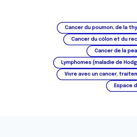
n
s
e
n
Cancer du poumon, de la thy
t
e
Cancer du côlon et du re
m
Cancer de la pe
e
n
Lymphomes (maladie de Hodg
t
Vivre avec un cancer, traite
Espace d