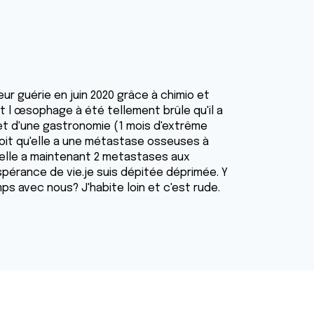
r guérie en juin 2020 grâce à chimio et
 l œsophage à été tellement brûle qu'il a
 et d'une gastronomie (1 mois d'extrême
oit qu'elle a une métastase osseuses à
ci elle a maintenant 2 metastases aux
spérance de vie.je suis dépitée déprimée. Y
mps avec nous? J'habite loin et c'est rude.