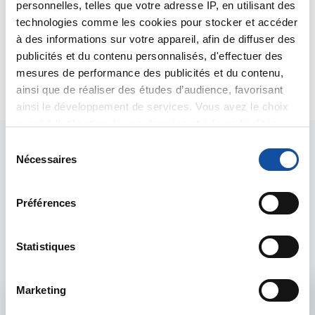
réponse fiable à votre question. Vous devez
personnelles, telles que votre adresse IP, en utilisant des
consulter un gynécologue pour avoir la réponse.
technologies comme les cookies pour stocker et accéder
Bien cordialement
à des informations sur votre appareil, afin de diffuser des
Dr A.Marceau
publicités et du contenu personnalisés, d'effectuer des
mesures de performance des publicités et du contenu,
Citer
ainsi que de réaliser des études d’audience, favorisant
ainsi le développement de services. Vous avez le choix
quant à l'utilisation de vos données et à leurs finalités.
Vous pouvez modifier ou retirer votre consentement à
S
tout moment en consultant la Déclaration relative aux
Nécessaires
é
cookies ou en cliquant sur l'icône de confidentialité.
l
e
Préférences
Si vous le permettez, nous aimerions également :
Les intervenants du
c
Collecter des informations sur votre localisation
t
forum
géographique qui peuvent être précises à plusieurs
i
Statistiques
mètres près
o
Identifier votre appareil en l'analysant activement
n
Marketing
pour en relever les caractéristiques spécifiques
d
Admin forum
(empreintes digitales).
u