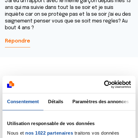
J'ai eu un rapport avec le même garçon depuis mes 13
ans qui ma suivie dans tout la se soir et je suis
inquiète car on se protège pas et la se soir j'ai eu des
saignement penser vous que se soit mes regles? Au
bout 4 ans ?
Répondre
Dr A.Marceau
26/05/2020 - 07:59
Consentement
Détails
Paramètres des annonces
Utilisation responsable de vos données
Bonjour,
Ce n'est pas sur ce forum que vous trouverez une
Nous et
nos 1022 partenaires
traitons vos données