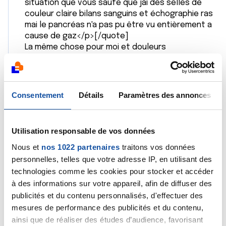
situation que vous saufe que jai des selles de
couleur claire bilans sanguins et échographie ras
mai le pancréas n'a pas pu être vu entièrement a
cause de gaz</p>[/quote]
La même chose pour moi et douleurs
anwominalesainsi sue dorsales. Ils n'ont pas vu le
pancreas. Avez vous des nouvelles?
Citer
Consentement
Détails
Paramètres des annonces
Utilisation responsable de vos données
Nous et
nos 1022 partenaires
traitons vos données
personnelles, telles que votre adresse IP, en utilisant des
Chris44
technologies comme les cookies pour stocker et accéder
à des informations sur votre appareil, afin de diffuser des
20/04/2020 - 14:15
publicités et du contenu personnalisés, d'effectuer des
mesures de performance des publicités et du contenu,
ainsi que de réaliser des études d’audience, favorisant