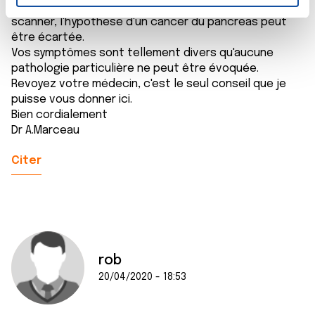
n
strictement normal. Il n'y a pas d'indication à faire un
t
Les cookies nous permettent de personnaliser le contenu
scanner, l'hypothèse d'un cancer du pancréas peut
e
et les annonces, d'offrir des fonctionnalités relatives aux
être écartée.
m
médias sociaux et d'analyser notre trafic. Nous
Vos symptômes sont tellement divers qu'aucune
e
pathologie particulière ne peut être évoquée.
partageons également des informations sur l'utilisation de
Revoyez votre médecin, c'est le seul conseil que je
n
notre site avec nos partenaires de médias sociaux, de
puisse vous donner ici.
t
publicité et d'analyse, qui peuvent combiner celles-ci
Bien cordialement
avec d'autres informations que vous leur avez fournies
Dr A.Marceau
ou qu'ils ont collectées lors de votre utilisation de leurs
services.
Citer
rob
20/04/2020 - 18:53