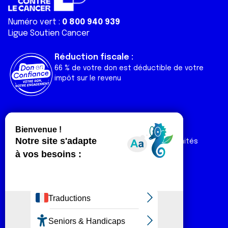
Numéro vert :
0 800 940 939
Ligue Soutien Cancer
Réduction fiscale :
66 % de votre don est déductible de votre
impôt sur le revenu
Liens utiles
Espaces
Nos actualités
Forum
Nos publications
Espace Ligue & comités
Contact
Espace chercheur
Devenir partenaire
Espace presse
Magazine Vivre
Intranet
Réseaux sociaux