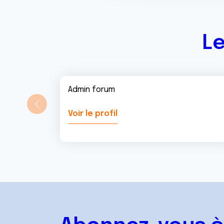
o
n
s
e
Le
n
t
e
m
Admin forum
e
n
Voir le profil
t