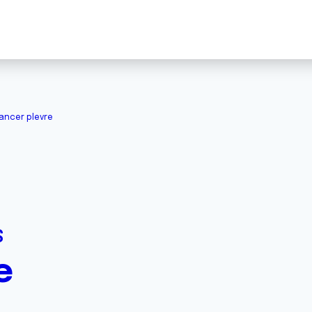
ancer plevre
S
e