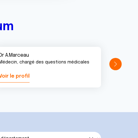
rum
Dr A.Marceau
Médecin, chargé des questions médicales
Voir le profil
Voir le pr