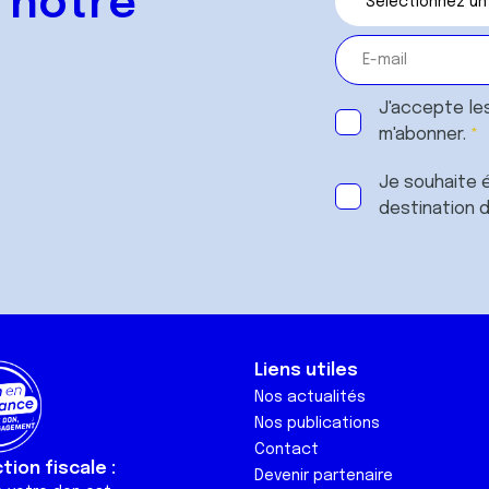
 notre
J'accepte le
m'abonner.
Je souhaite é
destination 
Liens utiles
Nos actualités
Nos publications
Contact
ion fiscale :
Devenir partenaire