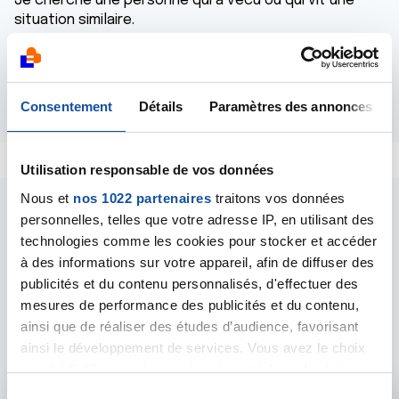
Je cherche une personne qui a vécu ou qui vit une
situation similaire.
Merci
Répondre
Consentement
Détails
Paramètres des annonces
Utilisation responsable de vos données
Nous et
nos 1022 partenaires
traitons vos données
personnelles, telles que votre adresse IP, en utilisant des
technologies comme les cookies pour stocker et accéder
à des informations sur votre appareil, afin de diffuser des
publicités et du contenu personnalisés, d'effectuer des
Les intervenants du
mesures de performance des publicités et du contenu,
ainsi que de réaliser des études d’audience, favorisant
forum
ainsi le développement de services. Vous avez le choix
quant à l'utilisation de vos données et à leurs finalités.
Vous pouvez modifier ou retirer votre consentement à
S