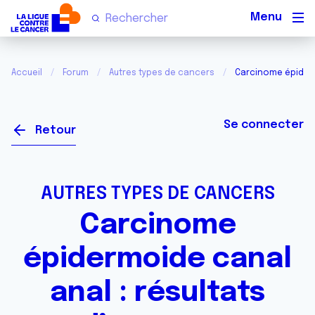
Men
Accueil
Forum
Autres types de cancers
Carcinome épiderm
Se connecter
Retour
AUTRES TYPES DE CANCERS
Carcinome
épidermoide canal
anal : résultats