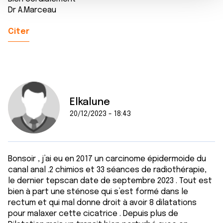
e
partageons également des informations sur l'utilisation de
Dr A.Marceau
n
notre site avec nos partenaires de médias sociaux, de
t
Citer
publicité et d'analyse, qui peuvent combiner celles-ci
avec d'autres informations que vous leur avez fournies
ou qu'ils ont collectées lors de votre utilisation de leurs
services.
Elkalune
20/12/2023 - 18:43
Bonsoir , j’ai eu en 2017 un carcinome épidermoide du
canal anal .2 chimios et 33 séances de radiothérapie,
le dernier tepscan date de septembre 2023 . Tout est
bien à part une sténose qui s’est formé dans le
rectum et qui mal donne droit à avoir 8 dilatations
pour malaxer cette cicatrice . Depuis plus de