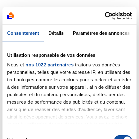
Citer
Consentement
Détails
Paramètres des annonces
Angel71
Utilisation responsable de vos données
21/06/2023 - 00:31
Nous et
nos 1022 partenaires
traitons vos données
personnelles, telles que votre adresse IP, en utilisant des
technologies comme les cookies pour stocker et accéder
à des informations sur votre appareil, afin de diffuser des
Bonsoir
publicités et du contenu personnalisés, d'effectuer des
Les nouvelles sont rassurantes : ce sont des tissus
mesures de performance des publicités et du contenu,
cicatriciels. Qui prouvent que la métastase osseuse
ainsi que de réaliser des études d’audience, favorisant
d’origine était probablement (encore) plus grosse et
qu’il y avait d’autres lésions aussi, non repérées à
ainsi le développement de services. Vous avez le choix
l’époque, mais détruites par les rayons malgré tout..
quant à l'utilisation de vos données et à leurs finalités.
les douleurs quant à elles sont toujours bien
Vous pouvez modifier ou retirer votre consentement à
S
présentes, donc je suis dirigée vers le rhumatologue