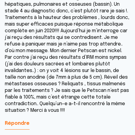
hépatiques, pulmonaires et osseuses (bassin). Un
stade 4 au diagnostic donc, c’est plutôt rare je sais !.
Traitements à la hauteur des problèmes , lourds donc,
mais super efficaces puisque réponse métabolique
complète en juin 2020!!!! Aujourd’hui je m’interroge car
j’ai reçu des résultats qui se contredisent. Je me
refuse à paniquer mais je n’aime pas trop attendre..
d’où mon message. Mon dernier Petscan est nickel.
Par contre j’ai reçu des résultats d’IRM moins sympas
(j’ai des douleurs sacrées et lombaires plutôt
invalidantes..) : on y voit 4 lésions sur le bassin, de
taille non anodine (de 7mm à plus de 5 cm). Réveil des
métastases osseuses ? Reliquats , tissus malmenés
par les traitements ? Je sais que le Petscan n’est pas
fiable à 100%, mais c’est étrange cette totale
contradiction.. Quelqu’un-e a-t-il rencontré la même
situation ? Merci à vous !!!!
Répondre