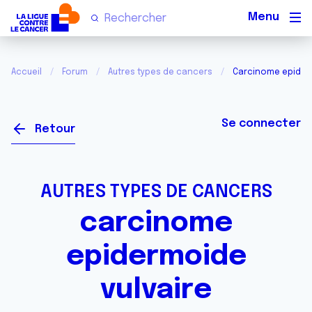
Men
Accueil
Forum
Autres types de cancers
Carcinome epiderm
Se connecter
Retour
AUTRES TYPES DE CANCERS
carcinome
epidermoide
vulvaire