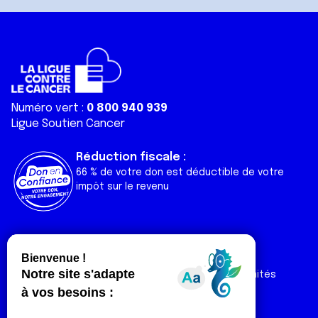
Numéro vert :
0 800 940 939
Ligue Soutien Cancer
Réduction fiscale :
66 % de votre don est déductible de votre
impôt sur le revenu
Liens utiles
Espaces
Nos actualités
Forum
Nos publications
Espace Ligue & comités
Contact
Espace chercheur
Devenir partenaire
Espace presse