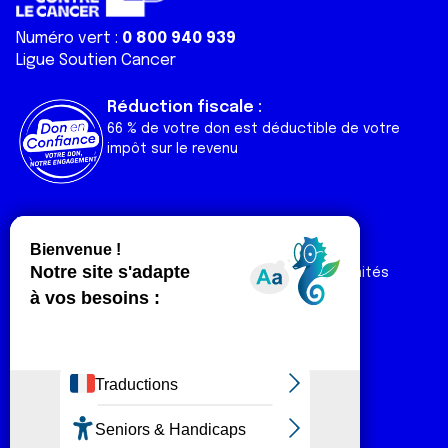
Numéro vert :
0 800 940 939
Ligue Soutien Cancer
Réduction fiscale :
66 % de votre don est déductible de votre
impôt sur le revenu
Liens utiles
Espaces
Nos actualités
Forum
Nos publications
Espace Ligue & comités
Contact
Espace chercheur
Devenir partenaire
Espace presse
Magazine Vivre
Intranet
Réseaux sociaux