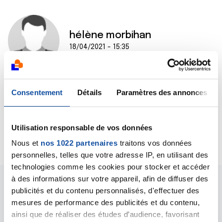
hélène morbihan
18/04/2021 - 15:35
Scan du 12 avril : les métastases ont diminué de 50% ,
Consentement
Détails
Paramètres des annonces
pause thérapeutique car grosse fatigue . Prochain
bilan en juillet . Est ce encourageant ?
Utilisation responsable de vos données
Citer
Nous et
nos 1022 partenaires
traitons vos données
personnelles, telles que votre adresse IP, en utilisant des
technologies comme les cookies pour stocker et accéder
à des informations sur votre appareil, afin de diffuser des
publicités et du contenu personnalisés, d'effectuer des
mesures de performance des publicités et du contenu,
ainsi que de réaliser des études d’audience, favorisant