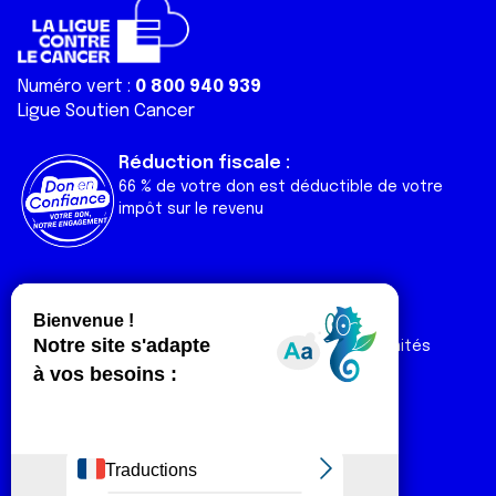
Numéro vert :
0 800 940 939
Ligue Soutien Cancer
Réduction fiscale :
66 % de votre don est déductible de votre
impôt sur le revenu
Liens utiles
Espaces
Nos actualités
Forum
Nos publications
Espace Ligue & comités
Contact
Espace chercheur
Devenir partenaire
Espace presse
Magazine Vivre
Intranet
Réseaux sociaux