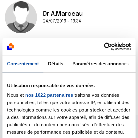
Dr A.Marceau
24/07/2019 - 19:34
Bonjour Sylvain,
Une CRP à 95 traduit simplement un état
inflammatoire. Vous avez visiblement une pathologie
Consentement
Détails
Paramètres des annonces
ORL, elle peut expliquer ce taux.
Bien cordialement
Dr A.Marceau
Utilisation responsable de vos données
Nous et
nos 1022 partenaires
traitons vos données
Citer
personnelles, telles que votre adresse IP, en utilisant des
technologies comme les cookies pour stocker et accéder
à des informations sur votre appareil, afin de diffuser des
publicités et du contenu personnalisés, d'effectuer des
mesures de performance des publicités et du contenu,