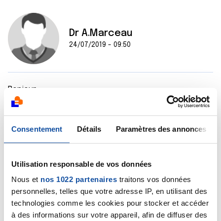
Dr A.Marceau
24/07/2019 - 09:50
Bonjour,
C'est un protocole très précis et je ne veux pas
prendre le risque de mal l'interpréter, ce d'autant que
je n'ai pas tous les éléments de votre dossier médical.
Consentement
Détails
Paramètres des annonces
Je vous encourage à prendre contact avec le service
hospitalier dans lequel vous êtes pris(e) en charge
afin que ce protocole vous soit clairement expliqué,
Utilisation responsable de vos données
que toutes vos questions puissent trouver réponse.
Bien cordialement
Nous et
nos 1022 partenaires
traitons vos données
Dr A.Marceau
personnelles, telles que votre adresse IP, en utilisant des
technologies comme les cookies pour stocker et accéder
Citer
à des informations sur votre appareil, afin de diffuser des