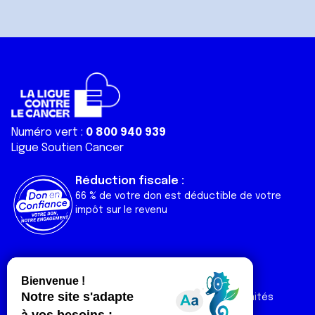
Numéro vert :
0 800 940 939
Ligue Soutien Cancer
Réduction fiscale :
66 % de votre don est déductible de votre
impôt sur le revenu
Liens utiles
Espaces
Nos actualités
Forum
Nos publications
Espace Ligue & comités
Contact
Espace chercheur