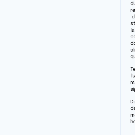
d
r
d
st
la
c
d
al
q
Te
l'
m
ai
D
d
m
h