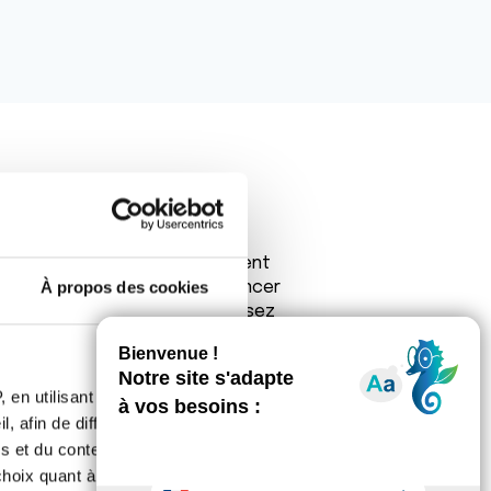
tic sur vos symptômes, une
prochain, ces examens devraient
À propos des cookies
st indique la peur d'avoir un cancer
er de l'estomac est devenu assez
iellement des patients de plus de 60
l'estomac, sachant qu'ils sont
rtainement déjà été posé. Quant à la
 en utilisant des
sence de Helicobacter pylori et sans
, afin de diffuser des
s et du contenu, ainsi que de
oix quant à l'utilisation de
état de stress et d'anxiété, des