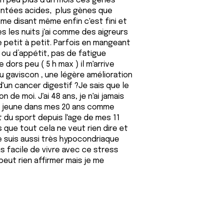
 un peu plus d'un mois ces gênes
ontées acides, plus gènes que
 me disant même enfin c'est fini et
es les nuits j'ai comme des aigreurs
 petit à petit. Parfois en mangeant
 ou d’appétit, pas de fatigue
dors peu ( 5 h max ) il m'arrive
u gaviscon , une légère amélioration
'un cancer digestif ?Je sais que le
 de moi. J'ai 48 ans, je n'ai jamais
us jeune dans mes 20 ans comme
it du sport depuis l'age de mes 11
 que tout cela ne veut rien dire et
Je suis aussi très hypocondriaque
as facile de vivre avec ce stress
peut rien affirmer mais je me