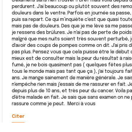
d'examens sans rien trouver !! bref mais voila depuis
perdurent. J'ai beaucoup ou plutôt souvent des rem
douleurs dans le ventre. Parfois en journée sa passe,
puis sa repart. Ce qui m’inquiète c'est que quasi tout
mais pas de douleurs. Des que je me lève sa me passe
je ressens des brûlures. Je n'ai pas de perte de poids
malgré que mes nuits soient très souvent perturbé, je 
d'avoir des coups de pompes comme on dit. J'ai pris d
pas plus. Pensez vous que cela puisse être le début d
mieux est de consulter mais la peur du résultat à raison
fumé, je ne bois quasiment pas ( quelques fêtes pl
tous le monde mais pas tant que ça ), j'ai toujours fa
ans. Je mange sainement de manière générale. Je sais
n'empêche rien mais j'essais de me rassurer en fait. 
depuis plus de 10 ans, et très peur du cancer. Voila p
d'être malade en fait. Je sais que sans examen on ne 
rassure comme je peut. Merci à vous
Citer