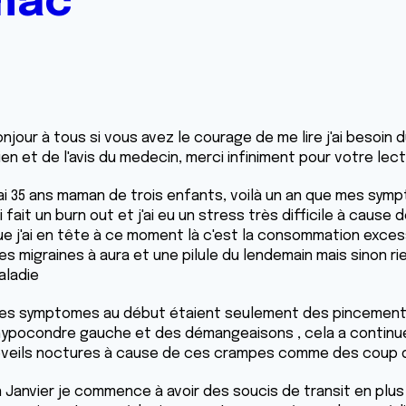
mac
onjour à tous si vous avez le courage de me lire j'ai besoi
en et de l'avis du medecin, merci infiniment pour votre lect
'ai 35 ans maman de trois enfants, voilà un an que mes sym
ai fait un burn out et j'ai eu un stress très difficile à cause
ue j'ai en tête à ce moment là c'est la consommation excess
es migraines à aura et une pilule du lendemain mais sinon r
aladie
es symptomes au début étaient seulement des pincement
'hypocondre gauche et des démangeaisons , cela a continué
éveils noctures à cause de ces crampes comme des coup d'
n Janvier je commence à avoir des soucis de transit en plus