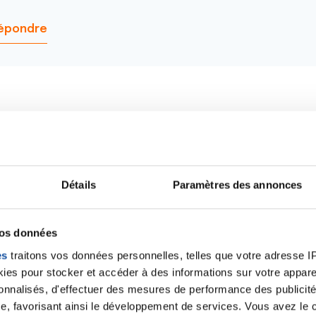
épondre
Bonjour,
Bien sûr, je ne me hasarderai pas à poser un diagnos
endoscopie et une coloscopie sont prévues le mois 
Détails
Paramètres des annonces
permettre d'y voir plus clair. Mais le titre de votre po
de l'estomac. Sachez à ce propos 3 choses : le canc
rare de nos jours, c'est un cancer qui touche essent
ans, et si vos symptômes étaient dus à un cancer de 
vos données
présents depuis plus d'un an, le diagnostic aurait ce
es
traitons vos données personnelles, telles que votre adresse IP,
gastrite, elle peut parfaitement survenir sans la pré
es pour stocker et accéder à des informations sur votre appareil
prise d'anti-inflammatoires.
sonnalisés, d'effectuer des mesures de performance des publicité
e, favorisant ainsi le développement de services. Vous avez le ch
Vos troubles peuvent parfaitement être liés à votre 