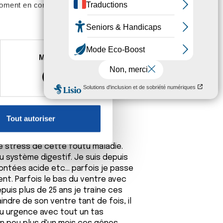
moment en consultant la
ils sont un facteur de risque de
es à plusieurs mètres près
Marketing
s spécifiques (empreintes
, reportez-vous à la
section «
claration sur les cookies.
Tout autoriser
nnalités relatives aux médias
on de notre site avec nos
me stress de cette foutu maladie.
 d'autres informations que
du système digestif. Je suis depuis
ntées acide etc... parfois je passe
ient. Parfois le bas du ventre avec
puis plus de 25 ans je traîne ces
aindre de son ventre tant de fois, il
 au urgence avec tout un tas