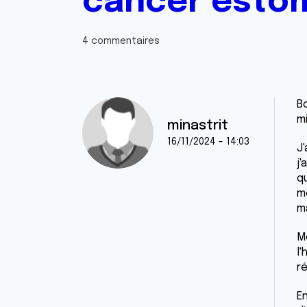
cancer esto
4 commentaires
B
mi
minastrit
16/11/2024 - 14:03
J
j'
q
m
m
M
l
r
E