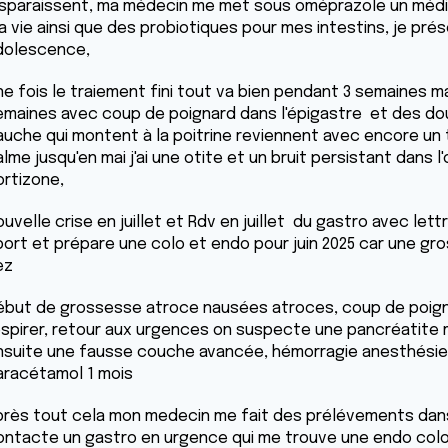
isparaissent, ma médecin me met sous oméprazole un médic
a vie ainsi que des probiotiques pour mes intestins, je pré
dolescence,
ne fois le traiement fini tout va bien pendant 3 semaines m
emaines avec coup de poignard dans l'épigastre et des dou
auche qui montent à la poitrine reviennent avec encore un
lme jusqu'en mai j'ai une otite et un bruit persistant dans l
ortizone,
ouvelle crise en juillet et Rdv en juillet du gastro avec le
port et prépare une colo et endo pour juin 2025 car une gr
ez
ébut de grossesse atroce nausées atroces, coup de poign
espirer, retour aux urgences on suspecte une pancréatite ma
nsuite une fausse couche avancée, hémorragie anesthésie 
aracétamol 1 mois
près tout cela mon medecin me fait des prélévements dans le
ontacte un gastro en urgence qui me trouve une endo colo 