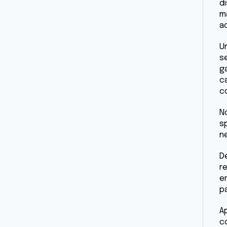
d
m
a
U
s
g
ca
c
N
s
n
D
r
e
p
A
c