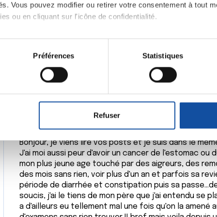
ités. Vous pouvez modifier ou retirer votre consentement à tout 
facteurs qui sont mauvais aussi bien pour l'estomac (
gastrite) que pour la digestion.
es ou en cliquant sur l'icône de confidentialité.
Cordialement
imerions également :
tions sur votre localisation géographique qui peuvent être précis
Préférences
Statistiques
Dr Marceau
eil en l'analysant activement pour en relever les caractéristique
Citer
aitement de vos données personnelles et définir vos préférences
er ou retirer votre consentement à tout moment à partir de la dé
Refuser
e personnaliser le contenu et les annonces, d'offrir des fonctio
rafic. Nous partageons également des informations sur l'utilisati
Bonjour, je viens lire vos posts et je suis dans le mê
, de publicité et d'analyse, qui peuvent combiner celles-ci avec
J'ai moi aussi peur d'avoir un cancer de l'estomac ou 
ils ont collectées lors de votre utilisation de leurs services.
mon plus jeune age touché par des aigreurs, des remo
des mois sans rien, voir plus d'un an et parfois sa rev
période de diarrhée et constipation puis sa passe...de
soucis, j'ai le tiens de mon père que j'ai entendu se pl
a d'ailleurs eu tellement mal une fois qu'on la amené