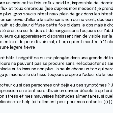
ure un mois cette fois, reflux acidité , impossible de dormi
eflux et toux chronique (liée d'après mon médecin) je prend
e plus gros soucis intestinaux plein de gaz dans les intesti
ernum envie d'aller à la selle sans rien qui ne vient, douleu
 nuit et douleur diffuse cette fois ci dans le dos mais à dr
oté droit ou sur le dos et démangeaisons toujours sur l'a
ouleurs qui apparaissent disparaissent rien de visible sur l
imentaire de peur d'avoir mal, et crp qui est montée à 11 alor
u'une légère fièvre
st hélikit négatif ce qui m'a plongée dans une grande détres
ulcère ne peuvent pas se produire sans Helicobacter et sans
aladie auto immune non plus, la seule chose un toc qui pe
gu je machouille du tissu toujours propre à l'odeur de la les
octeur ou si des personnes ont déjà eu ces symptômes ?
épression en étant sure d'avoir un cancer décelé trop tard 
on stress et mes mauvaises habitudes alimentaires, si qu
elicobacter help j'ai tellement peur pour mes enfants :(((((