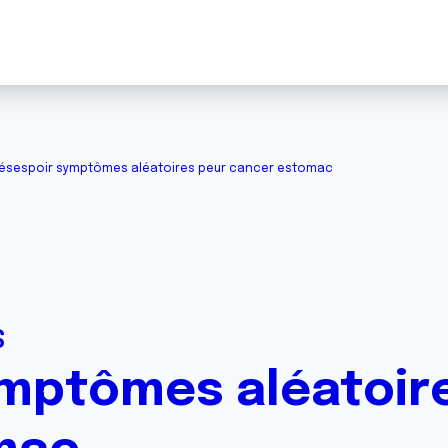
ésespoir symptômes aléatoires peur cancer estomac
S
mptômes aléatoir