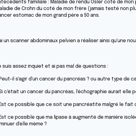
ntécédents familiale : Maladie de rendu Osler coté de mon p
aladie de Crohn du coté de mon frère (jamais testé non pl
ancer estomac de mon grand père a 50 ans.
ai un scanner abdominaux pelvien a réaliser ainsi qu'une no
 suis assez inquiet et ai pas mal de questions :
 Peut-il s'agir d'un cancer du pancréas ? ou autre type de c
Si c'était un cancer du pancréas, l'échographie aurait elle
Est ce possible que ce soit une pancréatite malgré le fait q
 Est ce possible que ma lipase à augmenté de manière isolée
iminuer d'elle mème ?