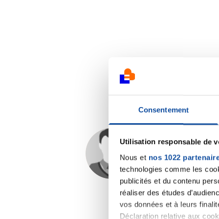
Consentement
Utilisation responsable de 
Hye.Guillaume
Nous et
nos 1022 partenair
20/06/2025 - 13:56
technologies comme les cooki
publicités et du contenu per
réaliser des études d’audienc
vos données et à leurs final
Déclaration relative aux cooki