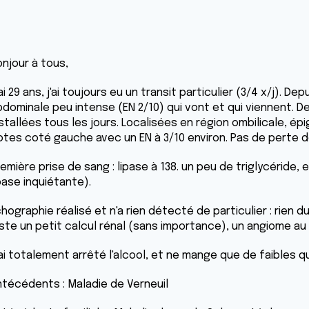
onjour à tous,
ai 29 ans, j'ai toujours eu un transit particulier (3/4 x/j). 
bdominale peu intense (EN 2/10) qui vont et qui viennent. D
nstallées tous les jours. Localisées en région ombilicale, 
otes coté gauche avec un EN à 3/10 environ. Pas de perte de
emière prise de sang : lipase à 138. un peu de triglycéride, 
ipase inquiétante).
hographie réalisé et n'a rien détecté de particulier : rien du
uste un petit calcul rénal (sans importance), un angiome au 
'ai totalement arrêté l'alcool, et ne mange que de faibles 
ntécédents : Maladie de Verneuil