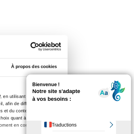
À propos des cookies
éponse !
 en utilisant des
, afin de diffuser des
s et du contenu, ainsi que de
oix quant à l'utilisation de
moment en consultant la