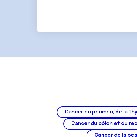
t
e
m
e
n
t
Cancer du poumon, de la thy
Cancer du côlon et du re
Cancer de la pe