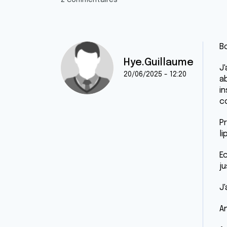
2 commentaires
B
Hye.Guillaume
J'
20/06/2025 - 12:20
a
i
c
Pr
l
Ec
j
J
A