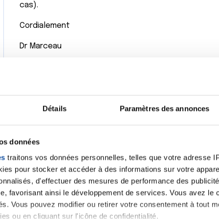
cas).
Cordialement
Dr Marceau
Citer
Détails
Paramètres des annonces
Très bien, je vous remercie énormément pour votre r
vos données
es
traitons vos données personnelles, telles que votre adresse IP,
es pour stocker et accéder à des informations sur votre appareil
Passez une bonne journée,
sonnalisés, d'effectuer des mesures de performance des publicité
e, favorisant ainsi le développement de services. Vous avez le ch
Citer
ités. Vous pouvez modifier ou retirer votre consentement à tout 
es ou en cliquant sur l'icône de confidentialité.