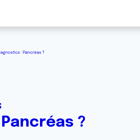
iagnostics : Pancréas ?
S
 Pancréas ?