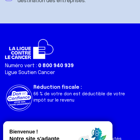
destination des entreprises.
Numéro vert :
0 800 940 939
Ligue Soutien Cancer
Réduction fiscale :
66 % de votre don est déductible de votre
impôt sur le revenu
Liens utiles
Espaces
Nos actualités
Forum
Nos publications
Espace Ligue & comités