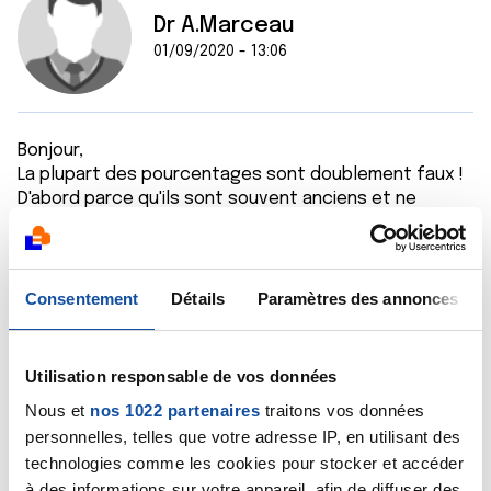
Dr A.Marceau
01/09/2020 - 13:06
Bonjour,
La plupart des pourcentages sont doublement faux !
D'abord parce qu'ils sont souvent anciens et ne
tiennent donc pas compte des progrès les plus
récents. Ensuite parce que chaque cas doit être
apprécié de façon spécifique, deux cancers d'un
même organe pouvant avoir un pronostic très
Consentement
Détails
Paramètres des annonces
différent.
La seule source crédible en matière de pronostic,
c'est un médecin spécialiste qui assure votre prise en
Utilisation responsable de vos données
charge médicale.
Nous et
nos 1022 partenaires
traitons vos données
Bien cordialement
personnelles, telles que votre adresse IP, en utilisant des
Dr A.Marceau
technologies comme les cookies pour stocker et accéder
Citer
à des informations sur votre appareil, afin de diffuser des