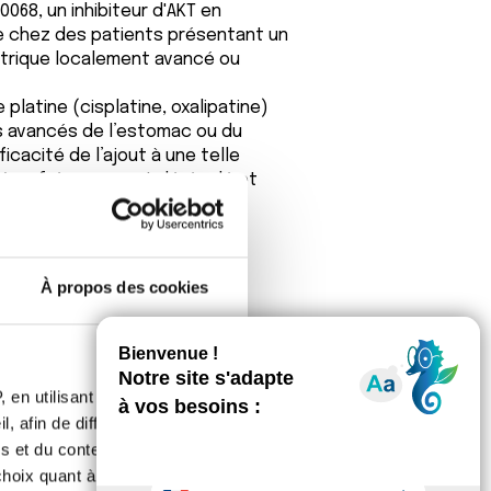
068, un inhibiteur d'AKT en
ine chez des patients présentant un
trique localement avancé ou
 platine (cisplatine, oxalipatine)
s avancés de l’estomac ou du
ficacité de l’ajout à une telle
, gène fréquemment dérégulé et
À propos des cookies
 en utilisant des
, afin de diffuser des
s et du contenu, ainsi que de
oix quant à l'utilisation de