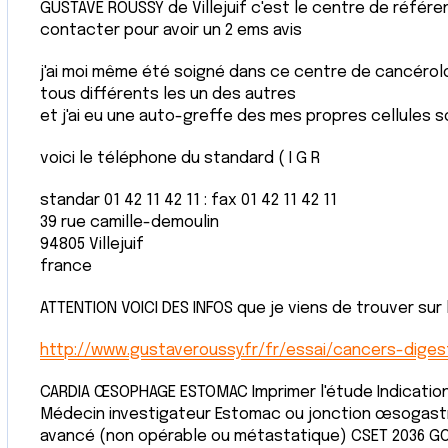
GUSTAVE ROUSSY de Villejuif c'est le centre de référe
contacter pour avoir un 2 ems avis
j'ai moi même été soigné dans ce centre de cancérolog
tous différents les un des autres
et j'ai eu une auto-greffe des mes propres cellules s
voici le téléphone du standard ( I G R
standar 01 42 11 42 11 : fax 01 42 11 42 11
39 rue camille-demoulin
94805 Villejuif
france
ATTENTION VOICI DES INFOS que je viens de trouver sur le
http://www.gustaveroussy.fr/fr/essai/cancers-diges
CARDIA ŒSOPHAGE ESTOMAC Imprimer l'étude Indication
Médecin investigateur Estomac ou jonction œsogastr
avancé (non opérable ou métastatique) CSET 2036 GO