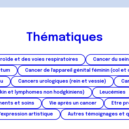
Thématiques
roïde et des voies respiratoires
Cancer du sein
ctum
Cancer de l'appareil génital féminin (col et 
au
Cancers urologiques (rein et vessie)
Can
kin et lymphomes non hodgkiniens)
Leucémies
ments et soins
Vie après un cancer
Etre p
'expression artistique
Autres témoignages et 