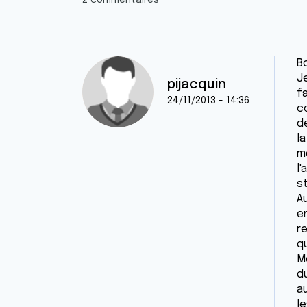
2 commentaires
B
J
pijacquin
fa
24/11/2013 - 14:36
c
de
la
m
l
s
A
en
r
q
Mo
d
a
l