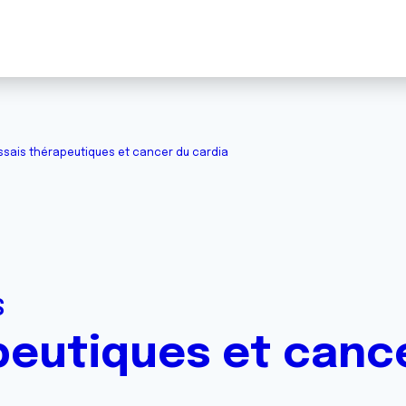
ssais thérapeutiques et cancer du cardia
S
peutiques et canc