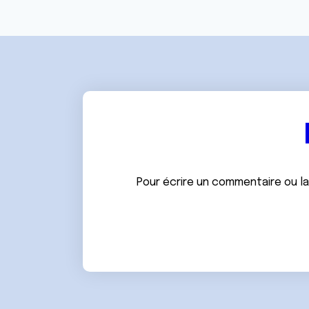
e
n
t
e
m
e
n
t
Pour écrire un commentaire ou l