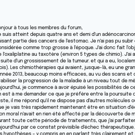
onjour à tous les membres du forum,
e suis atteint depuis quatre ans et demi d'un adénocarcin
isant partie des cancers de l'estomac. Je n'ai pas pu subir 
onsidérée comme trop grosse à l'époque. J'ai donc fait l'ob
 l'oxaliplatine au taxotère (environ 5 types de chimio). J'ai
 suite d'un grossissement de la tumeur. et qui a eu, localem
ois). Les chimiothérapies qui avaient, jusque-là, eu une gr
'année 2013, beaucoup moins efficaces, au vu des scans et
tabiliser la progression de la maladie à un niveau tout de 
ujourd'hui, je commence à avoir épuisé les possibilités de
 est à me demander ce que je préfère entre la poursuite du t
este, il me répond qu'il ne dispose pas d'autres molécules 
ue je vais très rapidement maintenant être en situation d'
n moral n'avait en rien été affecté par la découverte de ma
urant toute cette période de traitements, que j'ai parfaite
ujourd'hui par ce constat prévisible d'échec thérapeutique
es hypothèses – y compris en en parlant très clairement e