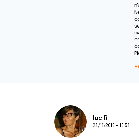
n'
N
co
se
av
c
d
Pi
R
luc R
24/11/2013 - 15:54