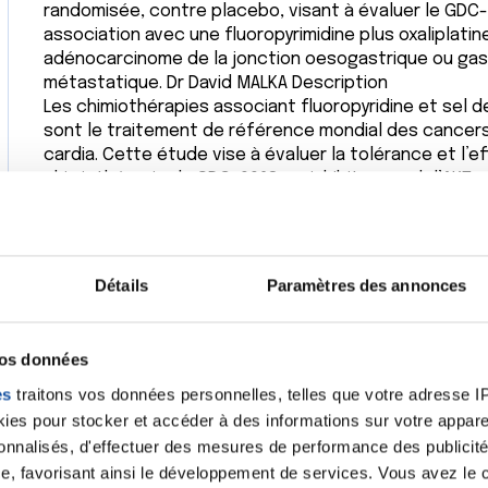
randomisée, contre placebo, visant à évaluer le GDC-0
association avec une fluoropyrimidine plus oxaliplat
adénocarcinome de la jonction oesogastrique ou gas
métastatique. Dr David MALKA Description
Les chimiothérapies associant fluoropyridine et sel de
sont le traitement de référence mondial des cancer
cardia. Cette étude vise à évaluer la tolérance et l’ef
chimiothérapie du GDC-0068, un inhibiteur oral d’AKT
anormalement actif dans ces cancers.
BON COURAGE A VOUS
Détails
Paramètres des annonces
AMITIÉ
luc
vos données
Citer
es
traitons vos données personnelles, telles que votre adresse IP,
es pour stocker et accéder à des informations sur votre appareil
sonnalisés, d'effectuer des mesures de performance des publicité
e, favorisant ainsi le développement de services. Vous avez le ch