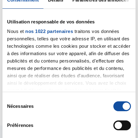
rob
22/04/2020 - 09:47
Utilisation responsable de vos données
Nous et
nos 1022 partenaires
traitons vos données
personnelles, telles que votre adresse IP, en utilisant des
bonjour,
technologies comme les cookies pour stocker et accéder
voici un post auquel nous avons répondu l'autre
jour,qui semble peut être avoir une similitude avec le
à des informations sur votre appareil, afin de diffuser des
votre,peut être y trouverez vous une réponse a vos
publicités et du contenu personnalisés, d'effectuer des
questions.
mesures de performance des publicités et du contenu,
bon courage a vous.
ainsi que de réaliser des études d’audience, favorisant
ainsi le développement de services. Vous avez le choix
https://www.ligue-cancer.net/forum/57151_aide-
quant à l'utilisation de vos données et à leurs finalités.
temoignage#comment-27518
Vous pouvez modifier ou retirer votre consentement à
S
tout moment en consultant la Déclaration relative aux
Nécessaires
Citer
é
cookies ou en cliquant sur l'icône de confidentialité.
l
e
Préférences
Si vous le permettez, nous aimerions également :
c
Collecter des informations sur votre localisation
t