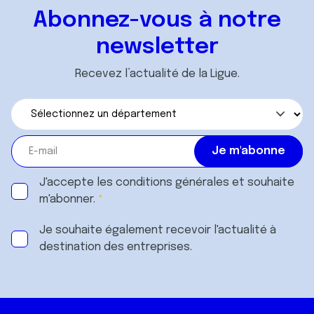
ou qu'ils ont collectées lors de votre utilisation de leurs
Abonnez-vous à notre
services.
newsletter
Recevez l’actualité de la Ligue.
J'accepte les
conditions générales
et souhaite
m'abonner.
Je souhaite également recevoir l'actualité à
destination des entreprises.