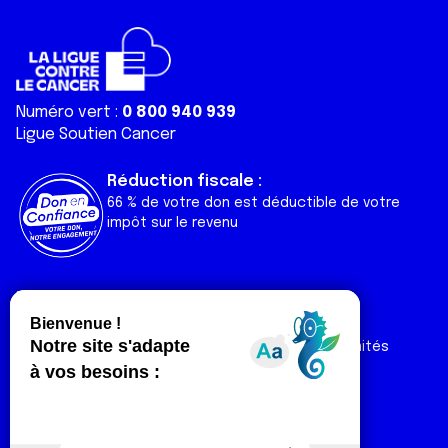
Numéro vert :
0 800 940 939
Ligue Soutien Cancer
Réduction fiscale :
66 % de votre don est déductible de votre
impôt sur le revenu
Liens utiles
Espaces
Nos actualités
Forum
Nos publications
Espace Ligue & comités
Contact
Espace chercheur
Devenir partenaire
Espace presse
Magazine Vivre
Intranet