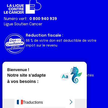
Numéro vert :
0 800 940 939
Ligue Soutien Cancer
Réduction fiscale :
66 % de votre don est déductible de votre
impôt sur le revenu
Liens utiles
Espaces
Nos actualités
Forum
Nos publications
Espace Ligue & comités
Contact
Espace chercheur
Devenir partenaire
Espace presse
Magazine Vivre
Intranet
Réseaux sociaux