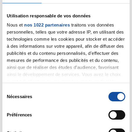
Utilisation responsable de vos données
Nous et
nos 1022 partenaires
traitons vos données
pj42
personnelles, telles que votre adresse IP, en utilisant des
technologies comme les cookies pour stocker et accéder
25/06/2019 - 13:41
à des informations sur votre appareil, afin de diffuser des
publicités et du contenu personnalisés, d'effectuer des
mesures de performance des publicités et du contenu,
Merci beaucoup de m'avoir rassuré
ainsi que de réaliser des études d’audience, favorisant
Mes maux d'estomac et mes brûlures de poitrine
ainsi le développement de services. Vous avez le choix
peuvent ils venir de cette steatose (sachant qu'ils
quant à l'utilisation de vos données et à leurs finalités.
sont continuels en journée)
Vous pouvez modifier ou retirer votre consentement à
S
tout moment en consultant la Déclaration relative aux
Nécessaires
Bonne journée
é
cookies ou en cliquant sur l'icône de confidentialité.
l
Citer
e
Préférences
Si vous le permettez, nous aimerions également :
c
Collecter des informations sur votre localisation
t