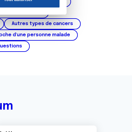
corps de l'utérus, ovaires)
nnalités relatives aux médias
on de notre site avec nos
cer du testicule
 d'autres informations que
Autres types de cancers
roche d'une personne malade
questions
rum