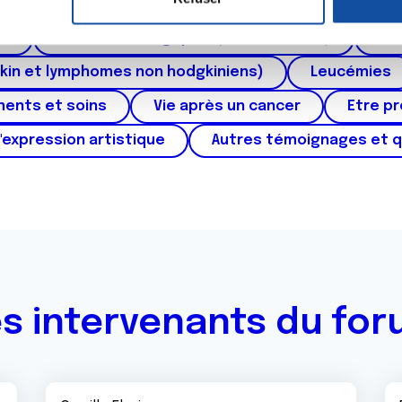
ctum
Cancer de l'appareil génital féminin (col et 
e personnaliser le contenu et les annonces, d'offrir des fonctio
rafic. Nous partageons également des informations sur l'utilisati
au
Cancers urologiques (rein et vessie)
Can
, de publicité et d'analyse, qui peuvent combiner celles-ci avec
kin et lymphomes non hodgkiniens)
Leucémies
ils ont collectées lors de votre utilisation de leurs services.
ments et soins
Vie après un cancer
Etre p
'expression artistique
Autres témoignages et 
s intervenants du fo