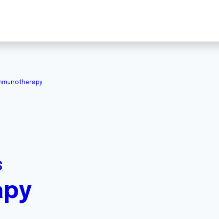
mmunotherapy
S
apy