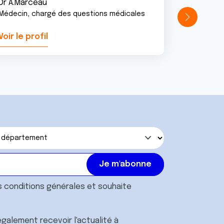
Dr A.Marceau
Médecin, chargé des questions médicales
Voir le profil
Voir le pr
s
conditions générales
et souhaite
galement recevoir l'actualité à