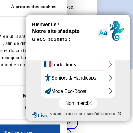
À propos des cookies
connecter ou de créer un compte.
 en utilisant des
, afin de diffuser des
s et du contenu, ainsi que de
oix quant à l'utilisation de
moment en consultant la
es à plusieurs mètres près
Marketing
s spécifiques (empreintes
, reportez-vous à la
section «
Cancer de la prostate
claration sur les cookies.
Tout autoriser