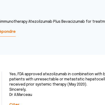
s immunotherapy Atezolizumab Plus Bevacizumab for treatme
épondre
Yes, FDA approved atezolizumab in combination with
patients with unresectable or metastatic hepatocel
received prior systemic therapy (May 2020).
Sincerely,
Dr A.Marceau
Citer