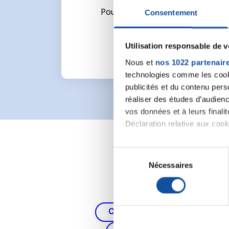
Pour écrire un commentaire ou l
Consentement
Utilisation responsable de 
Nous et
nos 1022 partenair
technologies comme les cooki
publicités et du contenu per
réaliser des études d’audienc
vos données et à leurs final
Déclaration relative aux cooki
Si vous le permettez, nous a
S
Collecter des informa
Nécessaires
é
Identifier votre appar
l
digitales).
e
Pour en savoir plus sur le tr
c
Cancer du poumon, de la thy
Détails »
. Vous pouvez modifi
t
i