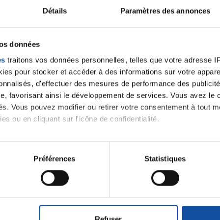
Détails
Paramètres des annonces
ancer une nouvelle discussion vous aurez besoin de vous 
vos données
Se connecter
Créer un nouveau compte
es
traitons vos données personnelles, telles que votre adresse IP,
es pour stocker et accéder à des informations sur votre appareil
sonnalisés, d'effectuer des mesures de performance des publicité
e, favorisant ainsi le développement de services. Vous avez le ch
ités. Vous pouvez modifier ou retirer votre consentement à tout 
es ou en cliquant sur l'icône de confidentialité.
imerions également :
tions sur votre localisation géographique qui peuvent être précis
Préférences
Statistiques
Thématiques
eil en l'analysant activement pour en relever les caractéristique
aitement de vos données personnelles et définir vos préférences
roïde et des voies respiratoires
Cancer du sein
er ou retirer votre consentement à tout moment à partir de la dé
Refuser