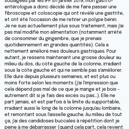
soulagées par les IPP. En janvier 2019, mon gastro-
entérologue a donc décidé de me faire passer une
fibroscopie et coloscopie qui ont révélé une gastrite,
et ont été l'occasion de me retirer un polype bénin.
Je ne suis actuellement plus sous traitement, mais j'ai
pas mal modifié mon alimentation (notamment arrêté
de consommer du gingembre, que je prenais
quotidiennement en grandes quantités). Cela a
nettement amélioré mes douleurs gastriques. Pour
autant, je ressens maintenant une grosse douleur au
milieu du dos, du côté gauche de la colonne, irradiant
sous la côte gauche et qui ne semble pas s'améliorer.
Elle dure depuis plusieurs semaines, et est plus ou
moins forte selon les moments (j'ai l'impression que
cela dépend pas mal de ce que je mange et je bois -
autrement dit si je fais des excès ou pas...). Elle ne
part jamais, et est parfois à la limite du supportable,
irradiant aussi le long de la colonne jusqu'au lombaire,
et remontant sous l'aisselle gauche. Au milieu de tout
ça, j'ai des candidoses buccales à répétition dont je
peine à me débarrasser (quand cela part, cela revient