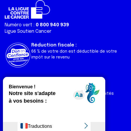
Numéro vert :
0 800 940 939
Ligue Soutien Cancer
Réduction fiscale :
66 % de votre don est déductible de votre
impôt sur le revenu
Liens utiles
Espaces
Nos actualités
Forum
Nos publications
Espace Ligue & comités
Contact
Espace chercheur
Devenir partenaire
Espace presse
Magazine Vivre
Intranet
Réseaux sociaux