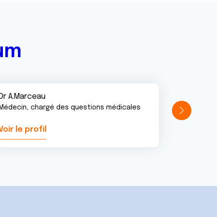
rum
Dr A.Marceau
Médecin, chargé des questions médicales
Voir le profil
Voir le pr