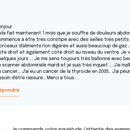
onjour
ela fait maintenant 1 mois que je souffre de douleurs abdom
ommencé à être très constipé avec des selles très petits 
orceaux d'aliments non digérés et aussi beaucoup de gaz ..
ôté droit et également côté droit au niveau du ventre. Je vi
uelques jours .... Je me sens toujours très ballonné avec be
n scanner abdominale mardi et je suis très inquiet .... J'ai
 cancer.... J'ai eu un cancer de la thyroïde en 2005... J'ai peu
soin d'être rassuré... Merci à tous .
épondre
Je comprends votre inquiétude. L'attente des examens