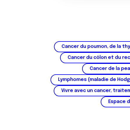
o
n
s
e
n
t
e
Cancer du poumon, de la thy
m
Cancer du côlon et du re
e
n
Cancer de la pe
t
Lymphomes (maladie de Hodg
Vivre avec un cancer, traite
Espace d