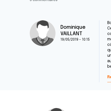
3 commentaires
B
Dominique
C
VAILLANT
c
m
19/05/2019 - 10:15
c
q
u
au
be
R