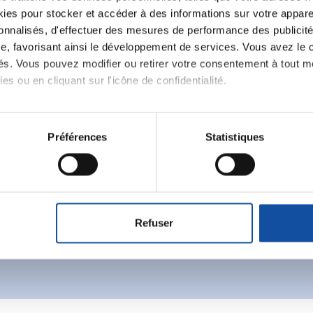
es pour stocker et accéder à des informations sur votre appareil
sonnalisés, d'effectuer des mesures de performance des publicité
e, favorisant ainsi le développement de services. Vous avez le ch
ités. Vous pouvez modifier ou retirer votre consentement à tout 
es ou en cliquant sur l'icône de confidentialité.
Ecrire un commentair
imerions également :
tions sur votre localisation géographique qui peuvent être précis
Préférences
Statistiques
eil en l'analysant activement pour en relever les caractéristique
ancer une nouvelle discussion vous aurez besoin de vous 
aitement de vos données personnelles et définir vos préférences
Se connecter
Créer un nouveau compte
er ou retirer votre consentement à tout moment à partir de la dé
Refuser
e personnaliser le contenu et les annonces, d'offrir des fonctio
rafic. Nous partageons également des informations sur l'utilisati
, de publicité et d'analyse, qui peuvent combiner celles-ci avec
ils ont collectées lors de votre utilisation de leurs services.