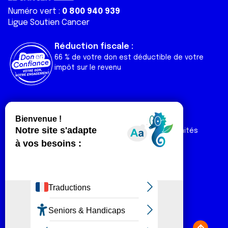
Numéro vert :
0 800 940 939
Ligue Soutien Cancer
Réduction fiscale :
66 % de votre don est déductible de votre
impôt sur le revenu
Liens utiles
Espaces
Nos actualités
Forum
Nos publications
Espace Ligue & comités
Contact
Espace chercheur
Devenir partenaire
Espace presse
Magazine Vivre
Intranet
Réseaux sociaux