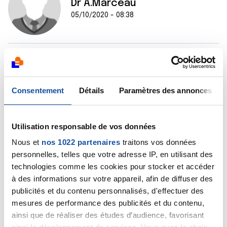
Dr A.Marceau
05/10/2020 - 08:38
Bonjour,
Effectivement, la réponse de Rob est pleine de bon
sens ! Vos symptômes nécessitent un examen clinique
Consentement
Détails
Paramètres des annonces
fait par un médecin, il est impossible de faire un
diagnostic sans examen.
Bien cordialement
Utilisation responsable de vos données
Dr A.Marceau
Nous et
nos 1022 partenaires
traitons vos données
Citer
personnelles, telles que votre adresse IP, en utilisant des
technologies comme les cookies pour stocker et accéder
à des informations sur votre appareil, afin de diffuser des
publicités et du contenu personnalisés, d'effectuer des
mesures de performance des publicités et du contenu,
ainsi que de réaliser des études d’audience, favorisant
Banafraise