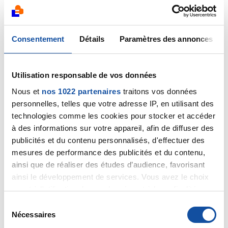
OK. et vous croyez avoir un cancer ? Parce qu'ici c'est
un forum dédié au cancer.
Consentement
Détails
Paramètres des annonces
Citer
Utilisation responsable de vos données
Nous et
nos 1022 partenaires
traitons vos données
personnelles, telles que votre adresse IP, en utilisant des
technologies comme les cookies pour stocker et accéder
à des informations sur votre appareil, afin de diffuser des
Stephane14
publicités et du contenu personnalisés, d'effectuer des
06/04/2020 - 08:26
mesures de performance des publicités et du contenu,
ainsi que de réaliser des études d’audience, favorisant
ainsi le développement de services. Vous avez le choix
Bonjour
quant à l'utilisation de vos données et à leurs finalités.
Je ne peux que vous conseillez d'appeler votre
Vous pouvez modifier ou retirer votre consentement à
S
médecin traitant
tout moment en consultant la Déclaration relative aux
Nécessaires
é
Avant de penser à un cancer, il y a certainement
cookies ou en cliquant sur l'icône de confidentialité.