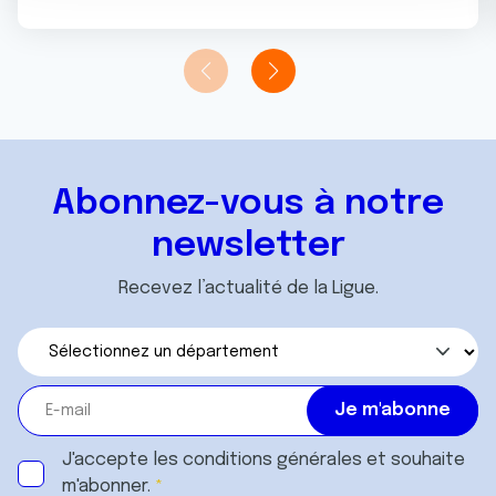
n
notre site avec nos partenaires de médias sociaux, de
t
publicité et d'analyse, qui peuvent combiner celles-ci
avec d'autres informations que vous leur avez fournies
ou qu'ils ont collectées lors de votre utilisation de leurs
services.
Abonnez-vous à notre
newsletter
Recevez l’actualité de la Ligue.
J'accepte les
conditions générales
et souhaite
m'abonner.