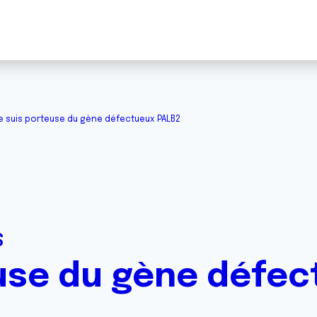
e suis porteuse du gène défectueux PALB2
S
euse du gène défe