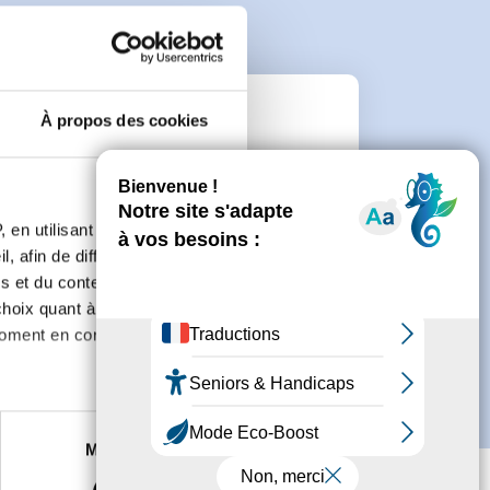
À propos des cookies
e
connecter ou de créer un compte.
 en utilisant des
, afin de diffuser des
s et du contenu, ainsi que de
oix quant à l'utilisation de
moment en consultant la
es à plusieurs mètres près
Marketing
s spécifiques (empreintes