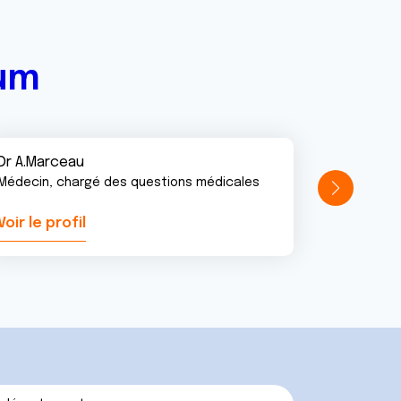
rum
Dr A.Marceau
Médecin, chargé des questions médicales
Voir le profil
Voir le pr