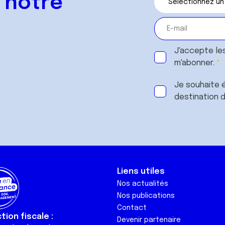
 notre
J'accepte le
m'abonner.
Je souhaite é
destination 
Liens utiles
Nos actualités
Nos publications
Contact
ion fiscale :
Devenir partenaire