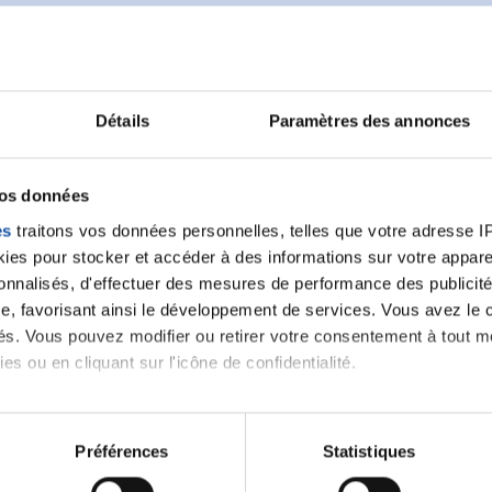
Détails
Paramètres des annonces
Ecrire un commentair
vos données
ancer une nouvelle discussion vous aurez besoin de vous 
es
traitons vos données personnelles, telles que votre adresse IP,
es pour stocker et accéder à des informations sur votre appareil
sonnalisés, d'effectuer des mesures de performance des publicité
Se connecter
Créer un nouveau compte
e, favorisant ainsi le développement de services. Vous avez le ch
ités. Vous pouvez modifier ou retirer votre consentement à tout 
es ou en cliquant sur l'icône de confidentialité.
imerions également :
tions sur votre localisation géographique qui peuvent être précis
Préférences
Statistiques
eil en l'analysant activement pour en relever les caractéristique