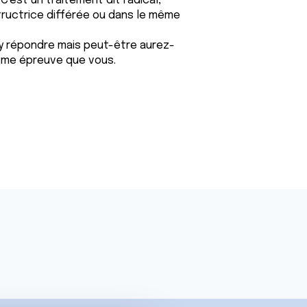
 C'est un traitement dit radical,
tructrice différée ou dans le même
'y répondre mais peut-être aurez-
me épreuve que vous.