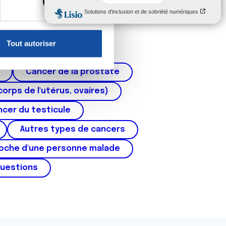
, reportez-vous à la
section «
claration sur les cookies.
Tout autoriser
nnalités relatives aux médias
on de notre site avec nos
Cancer de la prostate
 d'autres informations que
corps de l'utérus, ovaires)
cer du testicule
Autres types de cancers
roche d'une personne malade
questions