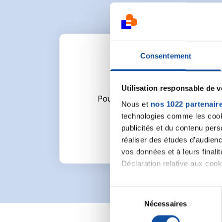
Consentement
Utilisation responsable de 
Pour écrire un commentaire ou l
Nous et
nos 1022 partenair
technologies comme les cooki
publicités et du contenu per
réaliser des études d’audienc
vos données et à leurs final
Déclaration relative aux cooki
Si vous le permettez, nous a
S
Collecter des informa
Nécessaires
é
Identifier votre appar
l