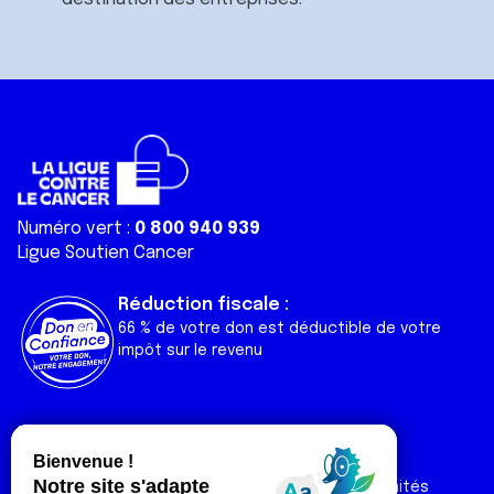
Numéro vert :
0 800 940 939
Ligue Soutien Cancer
Réduction fiscale :
66 % de votre don est déductible de votre
impôt sur le revenu
Liens utiles
Espaces
Nos actualités
Forum
Nos publications
Espace Ligue & comités