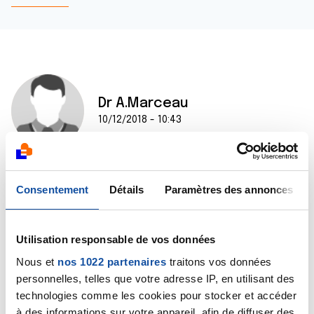
Dr A.Marceau
10/12/2018 - 10:43
Bonjour JC,
Consentement
Détails
Paramètres des annonces
Je vous conseille de vous rendre au Comité
départemental de La Ligue, vous y rencontrerez des
personnes qui, comme vous, ont été confrontées au
Utilisation responsable de vos données
cancer, que ce soit eux-mêmes ou pour l'un de leurs
proches. Leurs expériences pourront certainement
Nous et
nos 1022 partenaires
traitons vos données
vous être de bon conseil. Comme tous les
personnelles, telles que votre adresse IP, en utilisant des
témoignages qui sans doute vous parviendront aussi
technologies comme les cookies pour stocker et accéder
sur ce forum.
à des informations sur votre appareil, afin de diffuser des