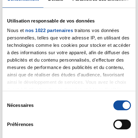
quelque choses de dur avec ma maladie.
A travers ce message je recherche des échanges
qui pourront m'aider à relativiser.
Utilisation responsable de vos données
Encore merci de vos mots .
Nous et
nos 1022 partenaires
traitons vos données
Citer
personnelles, telles que votre adresse IP, en utilisant des
technologies comme les cookies pour stocker et accéder
à des informations sur votre appareil, afin de diffuser des
publicités et du contenu personnalisés, d'effectuer des
mesures de performance des publicités et du contenu,
ainsi que de réaliser des études d’audience, favorisant
ainsi le développement de services. Vous avez le choix
Moufette
quant à l'utilisation de vos données et à leurs finalités.
04/08/2021 - 18:16
Vous pouvez modifier ou retirer votre consentement à
S
tout moment en consultant la Déclaration relative aux
Nécessaires
é
cookies ou en cliquant sur l'icône de confidentialité.
l
e
Bonjour,
Préférences
Si vous le permettez, nous aimerions également :
Souricette je voulais vous dire que j'aime votre style :)
c
Vous écrivez bien et vos commentaires sont toujours
Collecter des informations sur votre localisation
t