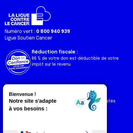
Numéro vert :
0 800 940 939
Ligue Soutien Cancer
Réduction fiscale :
66 % de votre don est déductible de votre
impôt sur le revenu
Liens utiles
Espaces
Nos actualités
Forum
Nos publications
Espace Ligue & comités
Contact
Espace chercheur
Devenir partenaire
Espace presse
Magazine Vivre
Intranet