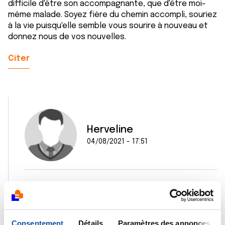
difficile d'être son accompagnante, que d'être moi-
même malade. Soyez fière du chemin accompli, souriez
à la vie puisqu'elle semble vous sourire à nouveau et
donnez nous de vos nouvelles.
Citer
Herveline
04/08/2021 - 17:51
Merci pour votre commentaire et c'est tout à fait
exact . en vous lisant mes larmes ont coulé et je
me sens aussi honteuse de pouvoir avoir ce
ressenti car en effet mon entourage a aussi vécu
Consentement
Détails
Paramètres des annonces