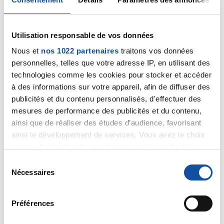
Moi aussi. Non mais n'importe quoi ! Elle veut aider pour
la bonne cause !
Utilisation responsable de vos données
Nous et
nos 1022 partenaires
traitons vos données
Citer
personnelles, telles que votre adresse IP, en utilisant des
technologies comme les cookies pour stocker et accéder
à des informations sur votre appareil, afin de diffuser des
publicités et du contenu personnalisés, d'effectuer des
mesures de performance des publicités et du contenu,
ainsi que de réaliser des études d’audience, favorisant
Lisette@
ainsi le développement de services. Vous avez le choix
16/08/2020 - 20:16
quant à l'utilisation de vos données et à leurs finalités.
Vous pouvez modifier ou retirer votre consentement à
S
tout moment en consultant la Déclaration relative aux
Nécessaires
é
cookies ou en cliquant sur l'icône de confidentialité.
Atteint du cancer en Phase terminal, il me faut se
l
produit à tout prix si tu veux ou pas. Et puis je ne te
e
Préférences
comprends pas ; qui veut se faire du fric ?
Si vous le permettez, nous aimerions également :
c
Collecter des informations sur votre localisation
t