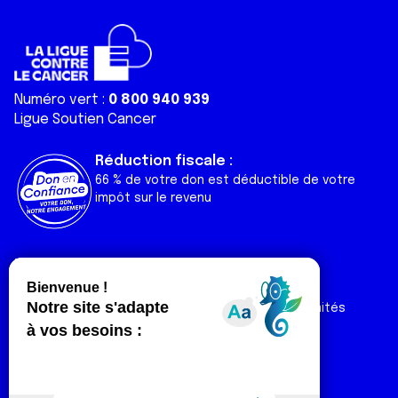
Numéro vert :
0 800 940 939
Ligue Soutien Cancer
Réduction fiscale :
66 % de votre don est déductible de votre
impôt sur le revenu
Liens utiles
Espaces
Nos actualités
Forum
Nos publications
Espace Ligue & comités
Contact
Espace chercheur
Devenir partenaire
Espace presse
Magazine Vivre
Intranet