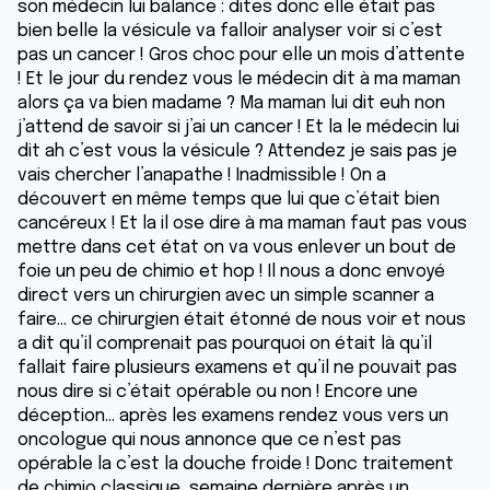
son médecin lui balance : dites donc elle était pas
bien belle la vésicule va falloir analyser voir si c’est
pas un cancer ! Gros choc pour elle un mois d’attente
! Et le jour du rendez vous le médecin dit à ma maman
alors ça va bien madame ? Ma maman lui dit euh non
j’attend de savoir si j’ai un cancer ! Et la le médecin lui
dit ah c’est vous la vésicule ? Attendez je sais pas je
vais chercher l’anapathe ! Inadmissible ! On a
découvert en même temps que lui que c’était bien
cancéreux ! Et la il ose dire à ma maman faut pas vous
mettre dans cet état on va vous enlever un bout de
foie un peu de chimio et hop ! Il nous a donc envoyé
direct vers un chirurgien avec un simple scanner a
faire… ce chirurgien était étonné de nous voir et nous
a dit qu’il comprenait pas pourquoi on était là qu’il
fallait faire plusieurs examens et qu’il ne pouvait pas
nous dire si c’était opérable ou non ! Encore une
déception… après les examens rendez vous vers un
oncologue qui nous annonce que ce n’est pas
opérable la c’est la douche froide ! Donc traitement
de chimio classique, semaine dernière après un