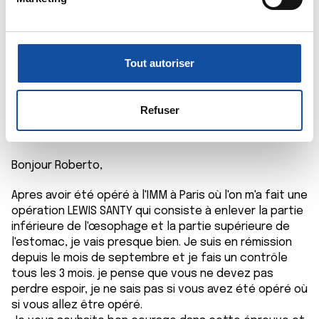
pour en relever les caractéristiques spécifiques
d
(empreintes digitales).
u
c
Pour en savoir plus sur le traitement de vos données
o
personnelles et définir vos préférences, reportez-vous à
Tout autoriser
n
la
section « Détails »
. Vous pouvez modifier ou retirer
serge BURDAY
s
votre consentement à tout moment à partir de la
06/02/2021 - 22:57
e
déclaration sur les cookies.
Refuser
n
t
Les cookies nous permettent de personnaliser le contenu
e
et les annonces, d'offrir des fonctionnalités relatives aux
Bonjour Roberto,
m
médias sociaux et d'analyser notre trafic. Nous
e
partageons également des informations sur l'utilisation de
Apres avoir été opéré à l'IMM à Paris où l'on m'a fait une
n
opération LEWIS SANTY qui consiste à enlever la partie
notre site avec nos partenaires de médias sociaux, de
inférieure de l'œsophage et la partie supérieure de
t
publicité et d'analyse, qui peuvent combiner celles-ci
l'estomac, je vais presque bien. Je suis en rémission
avec d'autres informations que vous leur avez fournies
depuis le mois de septembre et je fais un contrôle
ou qu'ils ont collectées lors de votre utilisation de leurs
tous les 3 mois. je pense que vous ne devez pas
services.
perdre espoir, je ne sais pas si vous avez été opéré où
si vous allez être opéré.