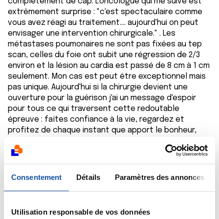
complètement de cap. L'oncologue qui me suive est
extrêmement surprise : "c'est spectaculaire comme
vous avez réagi au traitement.... aujourd'hui on peut
envisager une intervention chirurgicale." . Les
métastases poumonaires ne sont pas fixées au tep
scan, celles du foie ont subit une régression de 2/3
environ et la lésion au cardia est passé de 8 cm à 1 cm
seulement. Mon cas est peut être exceptionnel mais
pas unique. Aujourd'hui si la chirurgie devient une
ouverture pour la guérison j'ai un message d'espoir
pour tous ce qui traversent cette redoutable
épreuve : faîtes confiance à la vie, regardez et
profitez de chaque instant que apport le bonheur,
libérez vous des pensées négatives , entourez-vous
des bonnes personnes, écoutez votre corps et
faites vous plaisir. Rien est figé et pour ça il faut
toujours avoir le contrôle de soi et jamais baisser les
Consentement
Détails
Paramètres des annonces
bras. Bon courage pour la suite..... Et n'importe ce qu'il
arrive restez acteur de votre maladie et ne la
subissez pas ... essayez de comprendre avec votre
Utilisation responsable de vos données
oncologue et établissez avec lui un contact de