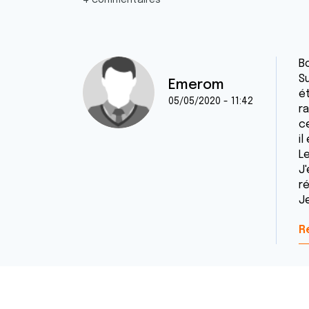
4 commentaires
Bo
S
Emerom
ét
05/05/2020 - 11:42
r
ce
il
Le
J
ré
J
R