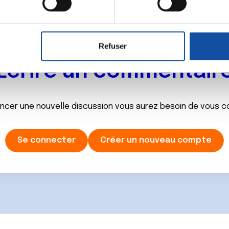
aitement de vos données personnelles et définir vos préférences
er ou retirer votre consentement à tout moment à partir de la dé
Refuser
e personnaliser le contenu et les annonces, d'offrir des fonctio
Ecrire un commentair
rafic. Nous partageons également des informations sur l'utilisati
, de publicité et d'analyse, qui peuvent combiner celles-ci avec
ils ont collectées lors de votre utilisation de leurs services.
ancer une nouvelle discussion vous aurez besoin de vous 
Se connecter
Créer un nouveau compte