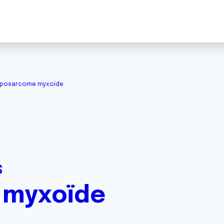
iposarcome myxoïde
S
 myxoïde