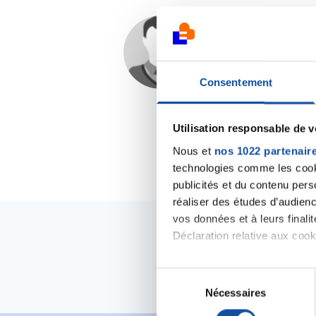
ZayMi
21/02/2025 - 00:22
Consentement
Utilisation responsable de 
Nous et
nos 1022 partenair
technologies comme les cooki
publicités et du contenu per
réaliser des études d’audienc
vos données et à leurs final
Déclaration relative aux cooki
Si vous le permettez, nous a
S
Collecter des informa
Nécessaires
é
Identifier votre appar
l