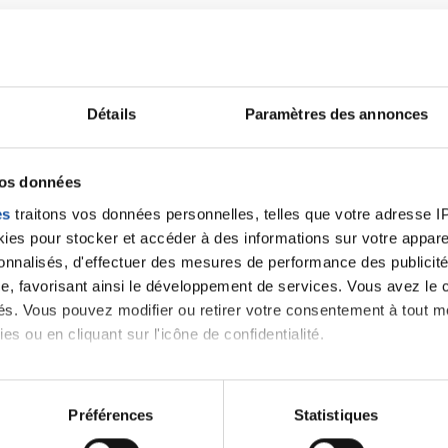
Bonjour,
J’aimerais savoir comment va votre conjoint maintena
liposarcome myxoïde au genoux et j’appréhende de c
Détails
Paramètres des annonces
J’espère qu’il va bien et a repris le sport
vos données
Citer
es
traitons vos données personnelles, telles que votre adresse IP,
es pour stocker et accéder à des informations sur votre appareil
sonnalisés, d'effectuer des mesures de performance des publicité
e, favorisant ainsi le développement de services. Vous avez le ch
ités. Vous pouvez modifier ou retirer votre consentement à tout 
es ou en cliquant sur l'icône de confidentialité.
imerions également :
tions sur votre localisation géographique qui peuvent être précis
Préférences
Statistiques
eil en l'analysant activement pour en relever les caractéristique