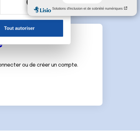
, reportez-vous à la
section «
claration sur les cookies.
Tout autoriser
nnalités relatives aux médias
e
on de notre site avec nos
 d'autres informations que
connecter ou de créer un compte.