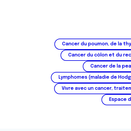
t
Cancer du poumon, de la thy
Cancer du côlon et du re
Cancer de la pe
Lymphomes (maladie de Hodg
Vivre avec un cancer, traite
Espace d