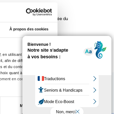
nt? J’ai été aussi diagnostiquée du
e qui m’attends!
À propos des cookies
 en utilisant des
, afin de diffuser des
s et du contenu, ainsi que de
oix quant à l'utilisation de
moment en consultant la
es à plusieurs mètres près
Marketing
s spécifiques (empreintes