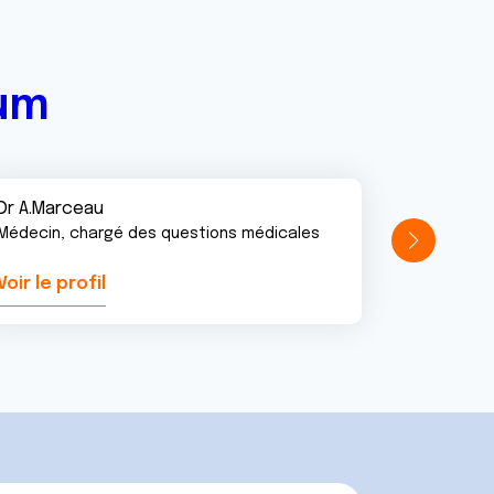
rum
Dr A.Marceau
Médecin, chargé des questions médicales
Voir le profil
Voir le pr