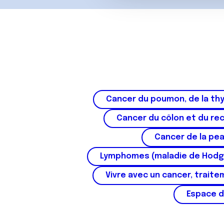
c
o
n
s
e
n
t
e
Cancer du poumon, de la thy
m
e
Cancer du côlon et du re
n
t
Cancer de la pe
Lymphomes (maladie de Hodg
Vivre avec un cancer, traite
Espace d