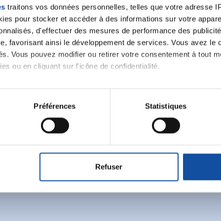
es
traitons vos données personnelles, telles que votre adresse IP,
es pour stocker et accéder à des informations sur votre appareil
sonnalisés, d'effectuer des mesures de performance des publicité
e, favorisant ainsi le développement de services. Vous avez le ch
ités. Vous pouvez modifier ou retirer votre consentement à tout 
es ou en cliquant sur l'icône de confidentialité.
Ecrire un commentair
imerions également :
tions sur votre localisation géographique qui peuvent être précis
Préférences
Statistiques
eil en l'analysant activement pour en relever les caractéristique
ancer une nouvelle discussion vous aurez besoin de vous 
aitement de vos données personnelles et définir vos préférences
er ou retirer votre consentement à tout moment à partir de la dé
Se connecter
Créer un nouveau compte
Refuser
e personnaliser le contenu et les annonces, d'offrir des fonctio
rafic. Nous partageons également des informations sur l'utilisati
, de publicité et d'analyse, qui peuvent combiner celles-ci avec
ils ont collectées lors de votre utilisation de leurs services.