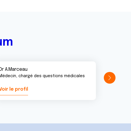
rum
Dr A.Marceau
Médecin, chargé des questions médicales
Voir le profil
Voir le pr