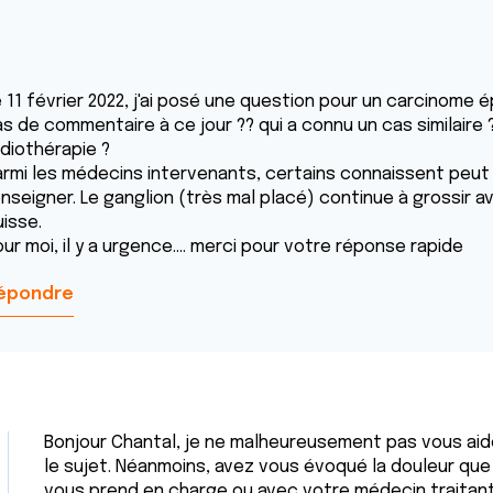
 11 février 2022, j'ai posé une question pour un carcinome é
as de commentaire à ce jour ?? qui a connu un cas similaire 
adiothérapie ?
armi les médecins intervenants, certains connaissent peut 
enseigner. Le ganglion (très mal placé) continue à grossir 
uisse.
ur moi, il y a urgence.... merci pour votre réponse rapide
épondre
Bonjour Chantal, je ne malheureusement pas vous aid
le sujet. Néanmoins, avez vous évoqué la douleur que
vous prend en charge ou avec votre médecin traitant