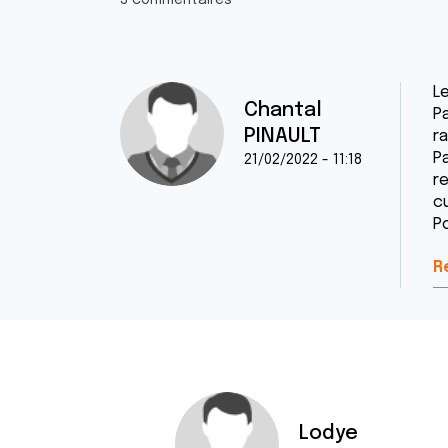
3 commentaires
Le
Chantal
P
PINAULT
r
P
21/02/2022 - 11:18
r
c
Po
R
Lodye