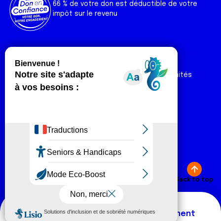
66 % de votre don est déductible de votre
impôt sur le revenu
Liens utiles
Espaces
Nos actualités
Forum
Nos publications
Espace Ligue & comités
Contact
Espace chercheur
Devenir partenaire
Espace presse
Magazine Vivre
Intranet
Réseaux sociaux
Fa
T
Lin
In
Yo
Tik
Plan du site
Mentions légales
ce
wi
ke
st
ut
To
Back to top
© Ligue contre le cancer 2026
bo
tt
dI
ag
ub
k
ok
er
n
ra
e
Thématiques
New comment
m