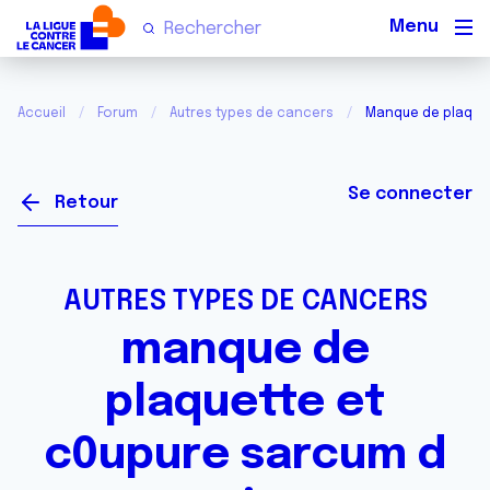
Men
Accueil
Forum
Autres types de cancers
Manque de plaquet
Se connecter
Retour
AUTRES TYPES DE CANCERS
manque de
plaquette et
c0upure sarcum d