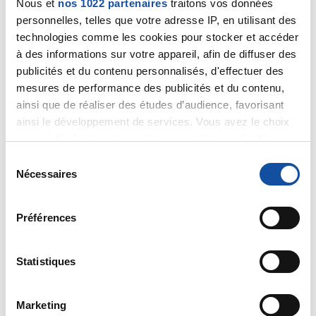
Nous et
nos 1022 partenaires
traitons vos données
personnelles, telles que votre adresse IP, en utilisant des
merci pour votre réponse, j avais eu l’hôpital pour la
technologies comme les cookies pour stocker et accéder
programmation de la transfusion. Il devait le voir pour
à des informations sur votre appareil, afin de diffuser des
regarder les taches marron etc mon mari ne veut plus
publicités et du contenu personnalisés, d'effectuer des
aller à l hôpital. Il est de plus en plus méchant
(connasse, ton caractère de merde, dégage, tu en a
mesures de performance des publicités et du contenu,
rien a foutre ALORS QUE JE COR PARTOUT ET TEL PARTOUT
ainsi que de réaliser des études d’audience, favorisant
POUR LUI) tout les jours j entend cela, je ne le
ainsi le développement de services. Vous avez le choix
supporte plus cela me detruit . et avec 2 enfants 8 et
quant à l'utilisation de vos données et à leurs finalités.
11 ans la situation est très très dur a géré.. Je ne sais
Vous pouvez modifier ou retirer votre consentement à
S
plus quoi faire. il n’écoute personne. j'ai essayé avec
tout moment en consultant la Déclaration relative aux
Nécessaires
é
les infirmières mais rien a faire.
cookies ou en cliquant sur l'icône de confidentialité.
l
pour nous protégé , je devient malheureusement
e
Préférences
Si vous le permettez, nous aimerions également :
méchant envers lui pour qu'il comprend a quel point il
c
est très méchant verbalement et les conséquence
Collecter des informations sur votre localisation
t
quand il veut pas aller à l' hôpital. Mos enfants ne lui
géographique qui peuvent être précises à plusieurs
i
Statistiques
parle plus et il ne comprend pas pourquoi même
mètres près
o
quand je lui dit. pour lui il a le droit car il a un cancer.
Identifier votre appareil en l'analysant activement
n
Marketing
pour en relever les caractéristiques spécifiques
d