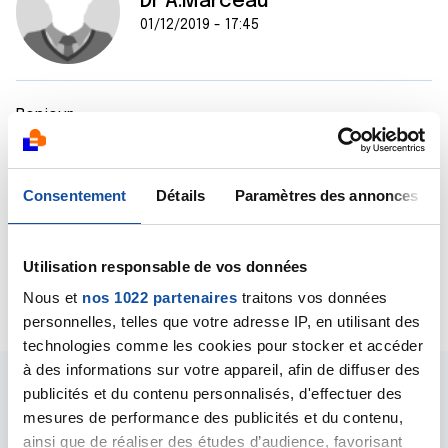
Dr A.Marceau
01/12/2019 - 17:45
Bonjour,
Non, ce n'est évidemment pas normal si ces
saignements surviennent en dehors des périodes de
règles. Si ces saignements persistent, revoyez votre
Consentement
Détails
Paramètres des annonces
gynécologue.
Cordialement
Dr A.Marceau
Utilisation responsable de vos données
Citer
Nous et
nos 1022 partenaires
traitons vos données
personnelles, telles que votre adresse IP, en utilisant des
technologies comme les cookies pour stocker et accéder
à des informations sur votre appareil, afin de diffuser des
publicités et du contenu personnalisés, d'effectuer des
mesures de performance des publicités et du contenu,
ainsi que de réaliser des études d’audience, favorisant