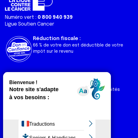
Numéro vert :
0 800 940 939
Ligue Soutien Cancer
Réduction fiscale :
66 % de votre don est déductible de votre
impôt sur le revenu
Liens utiles
Espaces
Nos actualités
Forum
Nos publications
Espace Ligue & comités
Contact
Espace chercheur
Devenir partenaire
Espace presse
Magazine Vivre
Intranet
Réseaux sociaux