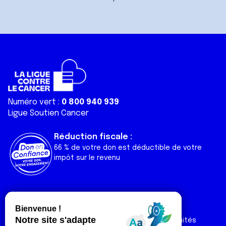
Numéro vert :
0 800 940 939
Ligue Soutien Cancer
Réduction fiscale :
66 % de votre don est déductible de votre
impôt sur le revenu
Liens utiles
Espaces
Nos actualités
Forum
Nos publications
Espace Ligue & comités