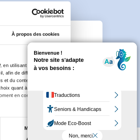
À propos des cookies
e
connecter ou de créer un compte.
 en utilisant des
, afin de diffuser des
s et du contenu, ainsi que de
oix quant à l'utilisation de
moment en consultant la
es à plusieurs mètres près
Marketing
s spécifiques (empreintes