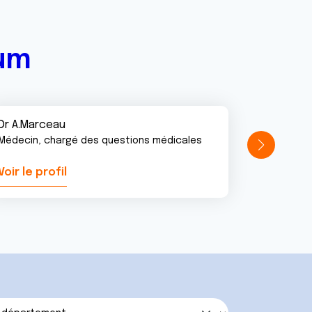
rum
Dr A.Marceau
Médecin, chargé des questions médicales
Voir le profil
Voir le pr