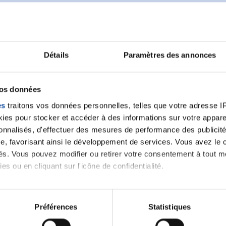
Détails
Paramètres des annonces
Ecrire un commentair
vos données
ancer une nouvelle discussion vous aurez besoin de vous 
es
traitons vos données personnelles, telles que votre adresse IP,
es pour stocker et accéder à des informations sur votre appareil
sonnalisés, d'effectuer des mesures de performance des publicité
Se connecter
Créer un nouveau compte
e, favorisant ainsi le développement de services. Vous avez le ch
ités. Vous pouvez modifier ou retirer votre consentement à tout 
es ou en cliquant sur l'icône de confidentialité.
imerions également :
tions sur votre localisation géographique qui peuvent être précis
Préférences
Statistiques
eil en l'analysant activement pour en relever les caractéristique