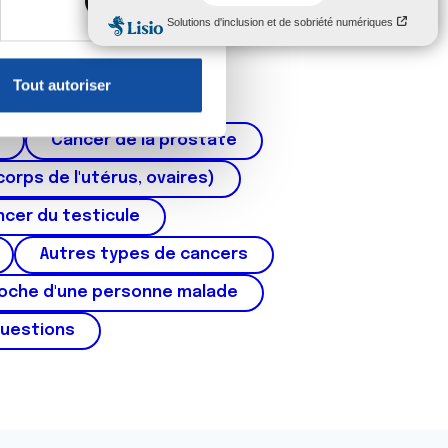
, reportez-vous à la
section «
claration sur les cookies.
Tout autoriser
nnalités relatives aux médias
on de notre site avec nos
Cancer de la prostate
 d'autres informations que
corps de l'utérus, ovaires)
cer du testicule
Autres types de cancers
roche d'une personne malade
questions