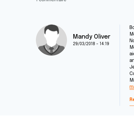
1 commentaire
Bo
M
Mandy Oliver
N
29/03/2018 - 14:19
M
ai
ar
Je
C
M
m
R