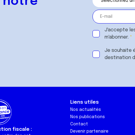
 notre
J'accepte le
m'abonner.
Je souhaite é
destination 
Liens utiles
Nos actualités
Nos publications
Contact
ion fiscale :
Devenir partenaire