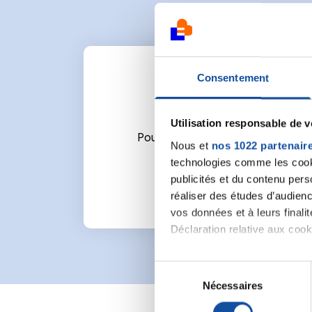
Consentement
Utilisation responsable de 
Pour écrire un commentaire ou l
Nous et
nos 1022 partenair
technologies comme les cooki
publicités et du contenu per
réaliser des études d’audienc
vos données et à leurs final
Déclaration relative aux cooki
Si vous le permettez, nous a
S
Collecter des informa
Nécessaires
é
Identifier votre appar
l