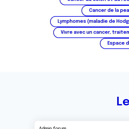
n
t
Cancer de la pe
e
Lymphomes (maladie de Hodg
m
e
Vivre avec un cancer, traite
n
Espace d
t
Le
Admin forum