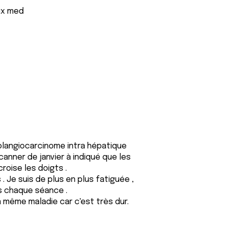
ux med
olangiocarcinome intra hépatique
nner de janvier à indiqué que les
croise les doigts .
 . Je suis de plus en plus fatiguée ,
s chaque séance .
 même maladie car c'est très dur.