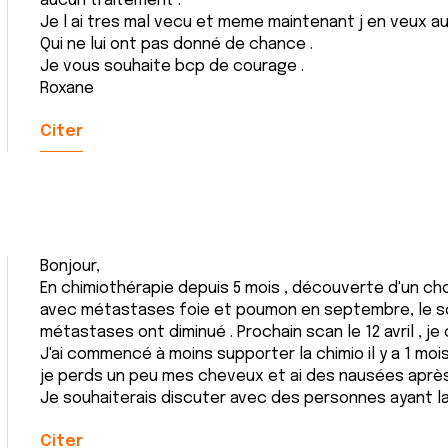
aucun traitement .
Je l ai tres mal vecu et meme maintenant j en veux a
Qui ne lui ont pas donné de chance .
Je vous souhaite bcp de courage .
Roxane
Citer
Bonjour,
En chimiothérapie depuis 5 mois , découverte d'un ch
avec métastases foie et poumon en septembre, le sca
métastases ont diminué . Prochain scan le 12 avril , je 
J'ai commencé à moins supporter la chimio il y a 1 mois
je perds un peu mes cheveux et ai des nausées aprè
Je souhaiterais discuter avec des personnes ayant la
Citer