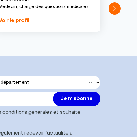
Médecin, chargé des questions médicales
Voir le profil
Voir le pr
s
conditions générales
et souhaite
galement recevoir l'actualité à