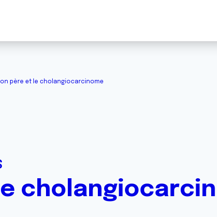
on père et le cholangiocarcinome
S
le cholangiocarci