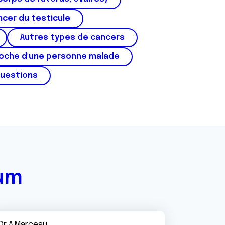
cer du testicule
Autres types de cancers
roche d'une personne malade
questions
rum
Dr A.Marceau