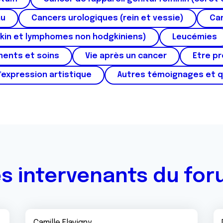
au
Cancers urologiques (rein et vessie)
Can
kin et lymphomes non hodgkiniens)
Leucémies
ments et soins
Vie après un cancer
Etre p
'expression artistique
Autres témoignages et 
s intervenants du fo
Camille Flavigny