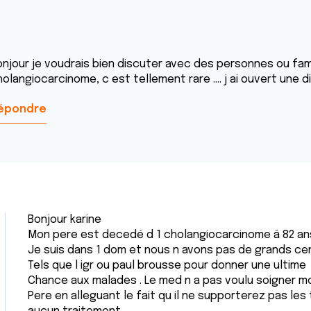
onjour je voudrais bien discuter avec des personnes ou fam
olangiocarcinome, c est tellement rare .... j ai ouvert une 
épondre
Bonjour karine
Mon pere est decedé d 1 cholangiocarcinome â 82 ans
Je suis dans 1 dom et nous n avons pas de grands ce
Tels que l igr ou paul brousse pour donner une ultime
Chance aux malades . Le med n a pas voulu soigner m
Pere en alleguant le fait qu il ne supporterez pas les 