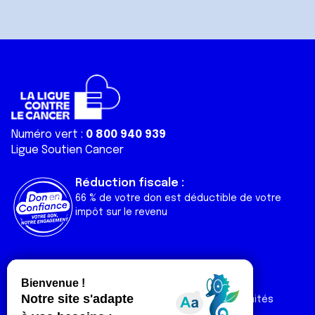
Numéro vert :
0 800 940 939
Ligue Soutien Cancer
Réduction fiscale :
66 % de votre don est déductible de votre
impôt sur le revenu
Liens utiles
Espaces
Nos actualités
Forum
Nos publications
Espace Ligue & comités