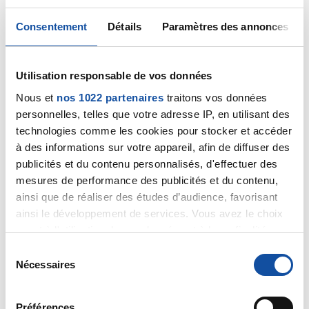
Citer
Consentement
Détails
Paramètres des annonces
Utilisation responsable de vos données
Nous et
nos 1022 partenaires
traitons vos données
Utopy
personnelles, telles que votre adresse IP, en utilisant des
02/09/2015 - 13:56
technologies comme les cookies pour stocker et accéder
à des informations sur votre appareil, afin de diffuser des
publicités et du contenu personnalisés, d'effectuer des
mesures de performance des publicités et du contenu,
Bonjour,
ainsi que de réaliser des études d’audience, favorisant
Je vous remercie sincèrement du temps que vous
ainsi le développement de services. Vous avez le choix
prenez pour me répondre ... et répondre à,
quant à l'utilisation de vos données et à leurs finalités.
malheureusement, trop de personnes.
Vous pouvez modifier ou retirer votre consentement à
S
tout moment en consultant la Déclaration relative aux
Bonne continuation.
Nécessaires
é
cookies ou en cliquant sur l'icône de confidentialité.
l
Citer
e
Préférences