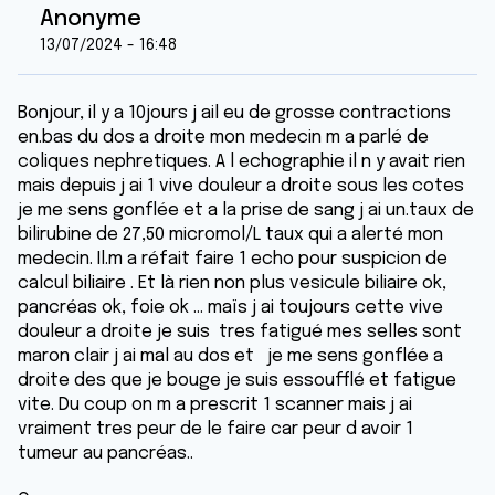
Anonyme
13/07/2024 - 16:48
Bonjour, il y a 10jours j ail eu de grosse contractions
en.bas du dos a droite mon medecin m a parlé de
coliques nephretiques. A l echographie il n y avait rien
mais depuis j ai 1 vive douleur a droite sous les cotes
je me sens gonflée et a la prise de sang j ai un.taux de
bilirubine de 27,50 micromol/L taux qui a alerté mon
medecin. Il.m a réfait faire 1 echo pour suspicion de
calcul biliaire . Et là rien non plus vesicule biliaire ok,
pancréas ok, foie ok ... maïs j ai toujours cette vive
douleur a droite je suis tres fatigué mes selles sont
maron clair j ai mal au dos et je me sens gonflée a
droite des que je bouge je suis essoufflé et fatigue
vite. Du coup on m a prescrit 1 scanner mais j ai
vraiment tres peur de le faire car peur d avoir 1
tumeur au pancréas..