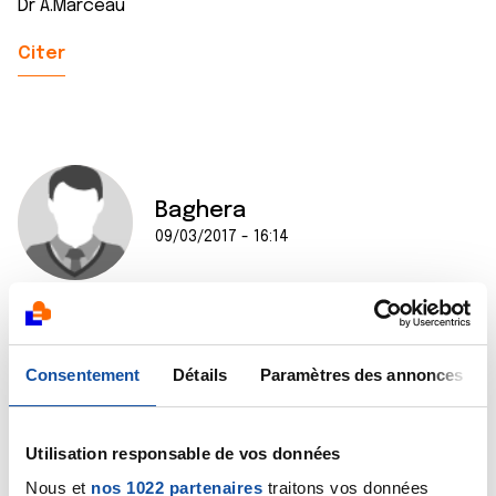
Dr A.Marceau
Citer
Baghera
09/03/2017 - 16:14
Merci beaucoup pour cette réponse. En effet, nous
sommes dans l'attente du rdv pour cette évaluation.
Consentement
Détails
Paramètres des annonces
Mais ce qui m'intéresse, c'est d'avoir des retours de
patients opérés, que mon mari prenne une décision
éclairée si l'opération lui est possible....
Utilisation responsable de vos données
Encore merci d'avoir pris le temps...
Nous et
nos 1022 partenaires
traitons vos données