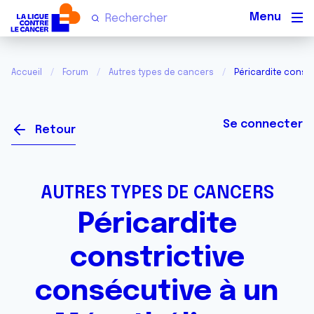
Men
Accueil
Forum
Autres types de cancers
Péricardite const
Se connecter
Retour
AUTRES TYPES DE CANCERS
Péricardite
constrictive
consécutive à un