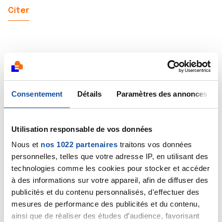
Citer
Saram
11/05/2026 - 08:54
Consentement
Détails
Paramètres des annonces
Utilisation responsable de vos données
Bonjour tout le monde,
Nous et
nos 1022 partenaires
traitons vos données
personnelles, telles que votre adresse IP, en utilisant des
Sous le soleil de la Normandie, j'accroche un wagon au
technologies comme les cookies pour stocker et accéder
train de l'amitié. Je vous souhaite beaucoup de
courage. Mich je ne sais pas où tu es en Normandie
à des informations sur votre appareil, afin de diffuser des
mais au Havre ciel bleu. Belle semaine à tous
publicités et du contenu personnalisés, d'effectuer des
mesures de performance des publicités et du contenu,
Citer
ainsi que de réaliser des études d’audience, favorisant