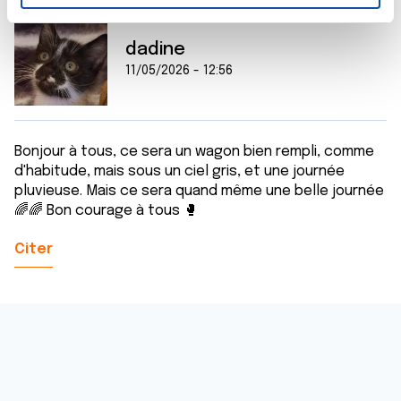
n
t
Les cookies nous permettent de personnaliser le contenu
e
et les annonces, d'offrir des fonctionnalités relatives aux
dadine
m
médias sociaux et d'analyser notre trafic. Nous
11/05/2026 - 12:56
e
partageons également des informations sur l'utilisation de
n
notre site avec nos partenaires de médias sociaux, de
t
publicité et d'analyse, qui peuvent combiner celles-ci
Bonjour à tous, ce sera un wagon bien rempli, comme
avec d'autres informations que vous leur avez fournies
d'habitude, mais sous un ciel gris, et une journée
ou qu'ils ont collectées lors de votre utilisation de leurs
pluvieuse. Mais ce sera quand même une belle journée
services.
🌈🌈 Bon courage à tous 🥊
Citer