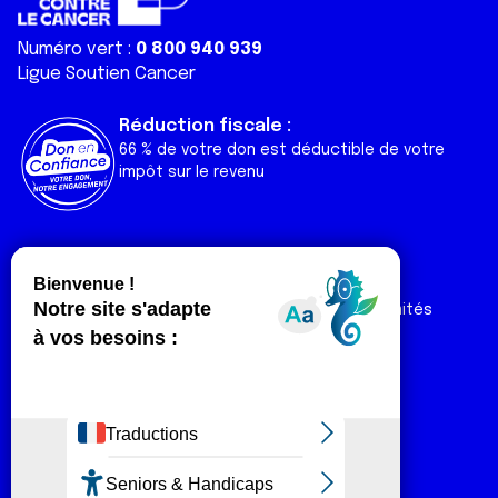
Numéro vert :
0 800 940 939
Ligue Soutien Cancer
Réduction fiscale :
66 % de votre don est déductible de votre
impôt sur le revenu
Liens utiles
Espaces
Nos actualités
Forum
Nos publications
Espace Ligue & comités
Contact
Espace chercheur
Devenir partenaire
Espace presse
Magazine Vivre
Intranet
Réseaux sociaux