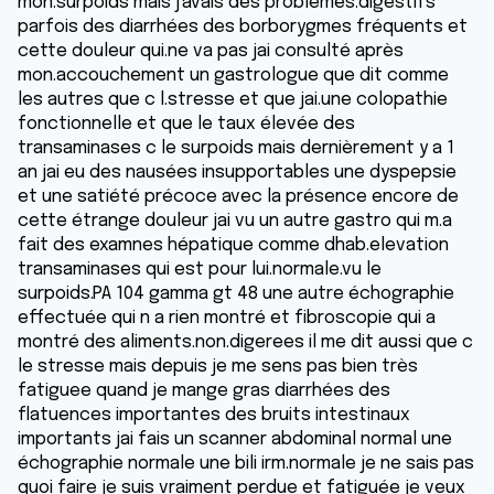
mon.surpoids mais j'avais des problèmes.digestifs
parfois des diarrhées des borborygmes fréquents et
cette douleur qui.ne va pas jai consulté après
mon.accouchement un gastrologue que dit comme
les autres que c l.stresse et que jai.une colopathie
fonctionnelle et que le taux élevée des
transaminases c le surpoids mais dernièrement y a 1
an jai eu des nausées insupportables une dyspepsie
et une satiété précoce avec la présence encore de
cette étrange douleur jai vu un autre gastro qui m.a
fait des examnes hépatique comme dhab.elevation
transaminases qui est pour lui.normale.vu le
surpoids.PA 104 gamma gt 48 une autre échographie
effectuée qui n a rien montré et fibroscopie qui a
montré des aliments.non.digerees il me dit aussi que c
le stresse mais depuis je me sens pas bien très
fatiguee quand je mange gras diarrhées des
flatuences importantes des bruits intestinaux
importants jai fais un scanner abdominal normal une
échographie normale une bili irm.normale je ne sais pas
quoi faire je suis vraiment perdue et fatiguée je veux