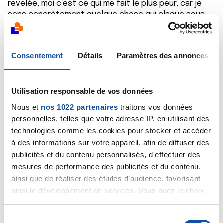
revelée, moi c’est ce qui me fait le plus peur, car je
sens concrètement quelque chose qui claque sous
mon sternum et le début de mes cotes à gauche...
J’avais fait une prise de sang, tout etait ok sauf mes
ALAT qui etaient à 96 ( max normalement à 50 ) et ma
Consentement
Détails
Paramètres des annonces
Proteine C Reactive qui etait à 12,5 ( normalement
inferieur à 5 ) ... qu’en est il de votre prise de sang?
Quels sont vos marqueurs plus élevés?
Utilisation responsable de vos données
Citer
Nous et
nos 1022 partenaires
traitons vos données
personnelles, telles que votre adresse IP, en utilisant des
technologies comme les cookies pour stocker et accéder
à des informations sur votre appareil, afin de diffuser des
publicités et du contenu personnalisés, d'effectuer des
mesures de performance des publicités et du contenu,
Oce125
ainsi que de réaliser des études d’audience, favorisant
12/02/2021 - 22:17
ainsi le développement de services. Vous avez le choix
quant à l'utilisation de vos données et à leurs finalités.
Vous pouvez modifier ou retirer votre consentement à
S