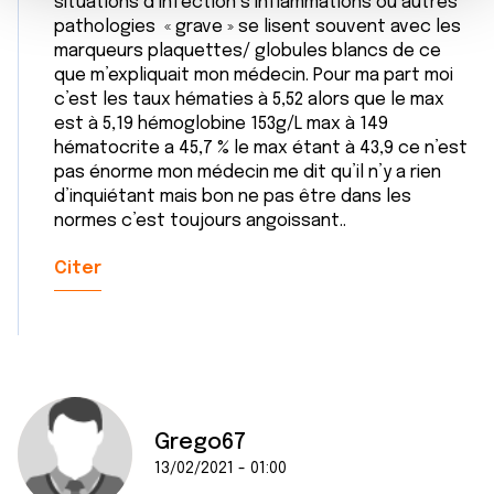
situations d’infection s inflammations ou autres
e
partageons également des informations sur l'utilisation de
pathologies « grave » se lisent souvent avec les
n
notre site avec nos partenaires de médias sociaux, de
marqueurs plaquettes/ globules blancs de ce
t
que m’expliquait mon médecin. Pour ma part moi
publicité et d'analyse, qui peuvent combiner celles-ci
c’est les taux hématies à 5,52 alors que le max
avec d'autres informations que vous leur avez fournies
est à 5,19 hémoglobine 153g/L max à 149
ou qu'ils ont collectées lors de votre utilisation de leurs
hématocrite a 45,7 % le max étant à 43,9 ce n’est
services.
pas énorme mon médecin me dit qu’il n’y a rien
d’inquiétant mais bon ne pas être dans les
normes c’est toujours angoissant..
Citer
Grego67
13/02/2021 - 01:00