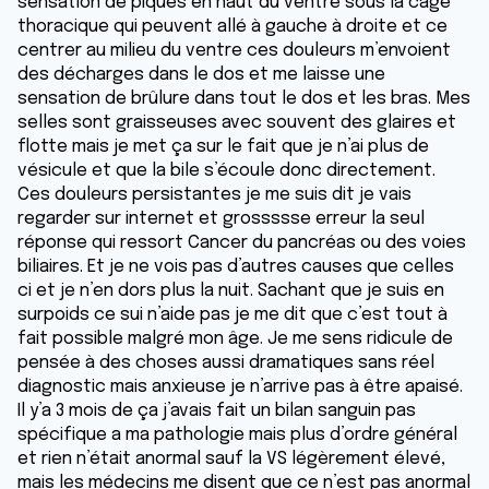
sensation de piques en haut du ventre sous la cage
thoracique qui peuvent allé à gauche à droite et ce
centrer au milieu du ventre ces douleurs m’envoient
des décharges dans le dos et me laisse une
sensation de brûlure dans tout le dos et les bras. Mes
selles sont graisseuses avec souvent des glaires et
flotte mais je met ça sur le fait que je n’ai plus de
vésicule et que la bile s’écoule donc directement.
Ces douleurs persistantes je me suis dit je vais
regarder sur internet et grossssse erreur la seul
réponse qui ressort Cancer du pancréas ou des voies
biliaires. Et je ne vois pas d’autres causes que celles
ci et je n’en dors plus la nuit. Sachant que je suis en
surpoids ce sui n’aide pas je me dit que c’est tout à
fait possible malgré mon âge. Je me sens ridicule de
pensée à des choses aussi dramatiques sans réel
diagnostic mais anxieuse je n’arrive pas à être apaisé.
Il y’a 3 mois de ça j’avais fait un bilan sanguin pas
spécifique a ma pathologie mais plus d’ordre général
et rien n’était anormal sauf la VS légèrement élevé,
mais les médecins me disent que ce n’est pas anormal