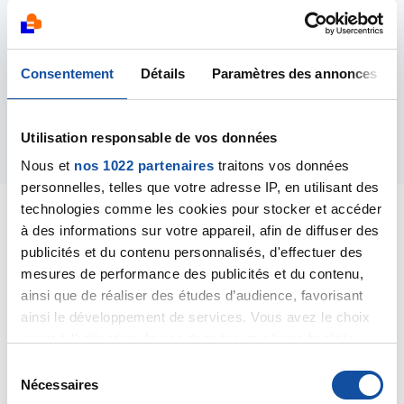
décision en prend pour la dérivation et pour la
radiothérapie es c'est possible de la faire dans ce cas
ou pas , vraiment je suis inquiète et on a peur de le
Consentement
Détails
Paramètres des annonces
perdre svp aider moi .
Réponse s'il vous plaie . et merci d'avance
Répondre
Utilisation responsable de vos données
Nous et
nos 1022 partenaires
traitons vos données
personnelles, telles que votre adresse IP, en utilisant des
technologies comme les cookies pour stocker et accéder
à des informations sur votre appareil, afin de diffuser des
publicités et du contenu personnalisés, d'effectuer des
mesures de performance des publicités et du contenu,
kinko225
ainsi que de réaliser des études d’audience, favorisant
14/01/2014 - 02:22
ainsi le développement de services. Vous avez le choix
quant à l'utilisation de vos données et à leurs finalités.
Vous pouvez modifier ou retirer votre consentement à
S
désolé pour les erreurs de frappe c a cause du someil
tout moment en consultant la Déclaration relative aux
Nécessaires
é
, j'ai massacré la langue avec mes erreurs désolé
cookies ou en cliquant sur l'icône de confidentialité.