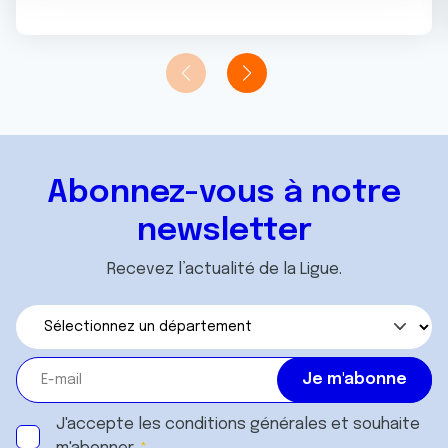
n
notre site avec nos partenaires de médias sociaux, de
t
publicité et d'analyse, qui peuvent combiner celles-ci
avec d'autres informations que vous leur avez fournies
ou qu'ils ont collectées lors de votre utilisation de leurs
services.
Abonnez-vous à notre
newsletter
Recevez l’actualité de la Ligue.
J'accepte les
conditions générales
et souhaite