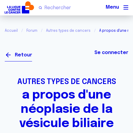
Men
Accueil
Forum
Autres types de cancers
A propos d'une néop
Se connecter
Retour
AUTRES TYPES DE CANCERS
a propos d'une
néoplasie de la
vésicule biliaire