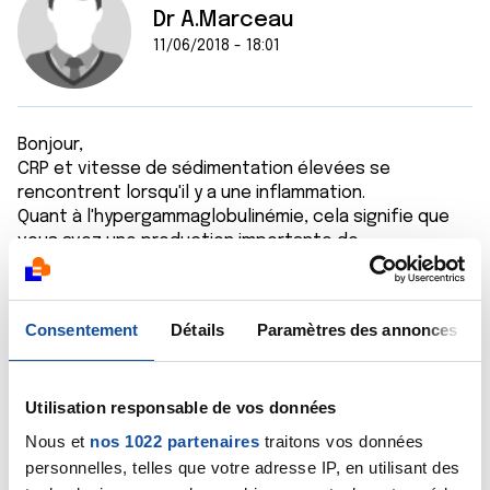
Dr A.Marceau
11/06/2018 - 18:01
Bonjour,
CRP et vitesse de sédimentation élevées se
rencontrent lorsqu'il y a une inflammation.
Quant à l'hypergammaglobulinémie, cela signifie que
vous avez une production importante de
gammaglobulines, de protéines qui contribuent aux
défenses immunitaires. Cela se voit dans un certain
nombre de maladies s'accompagnant d'un processus
Consentement
Détails
Paramètres des annonces
inflammatoire. Le médecin qui vous suit doit
maintenant rechercher la maladie pouvant expliquer
ces anomalies biologiques.
Utilisation responsable de vos données
Bien cordialement
Dr A.Marceau
Nous et
nos 1022 partenaires
traitons vos données
personnelles, telles que votre adresse IP, en utilisant des
Citer