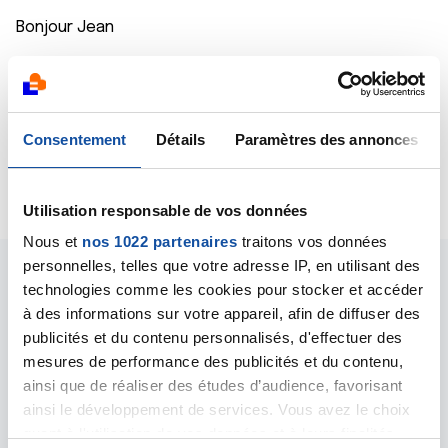
Bonjour Jean
Le medeçin de la ligue etant absent, essayez de
joindre l'oncologue, ou votre géneraliste.
Vous pouvez aussi telephoner au 0810 1110 101
bon courage dans vos recherches
Consentement
Détails
Paramètres des annonces
Citer
Utilisation responsable de vos données
Nous et
nos 1022 partenaires
traitons vos données
personnelles, telles que votre adresse IP, en utilisant des
technologies comme les cookies pour stocker et accéder
à des informations sur votre appareil, afin de diffuser des
publicités et du contenu personnalisés, d'effectuer des
mesures de performance des publicités et du contenu,
Les intervenants du
ainsi que de réaliser des études d’audience, favorisant
forum
ainsi le développement de services. Vous avez le choix
quant à l'utilisation de vos données et à leurs finalités.